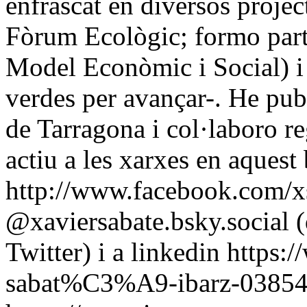
enfrascat en diversos project
Fòrum Ecològic; formo part
Model Econòmic i Social) i
verdes per avançar-. He publ
de Tarragona i col·laboro r
actiu a les xarxes en aquest
http://www.facebook.com/xs
@xaviersabate.bsky.social (
Twitter) i a linkedin https:
sabat%C3%A9-ibarz-0385441