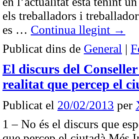
en l’actualitat està tenint u
els treballadors i treballad
es …
Continua llegint
→
Publicat dins de
General
|
F
El discurs del Conseller
realitat que percep el c
Publicat el
20/02/2013
per
1 – No és el discurs que esp
que percep el ciutadà Més 