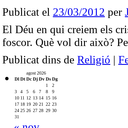
Publicat el
23/03/2012
per
El Déu en qui creiem els cri
foscor. Què vol dir això? P
Publicat dins de
Religió
|
F
agost 2026
Dl
Dt
Dc
Dj
Dv
Ds
Dg
1
2
3
4
5
6
7
8
9
10
11
12
13
14
15
16
17
18
19
20
21
22
23
24
25
26
27
28
29
30
31
« nov.