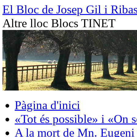
Vés
El Bloc de Josep Gil i Riba
al
contingut
Altre lloc Blocs TINET
Pàgina d'inici
«Tot és possible» i «On 
A la mort de Mn. Eugeni