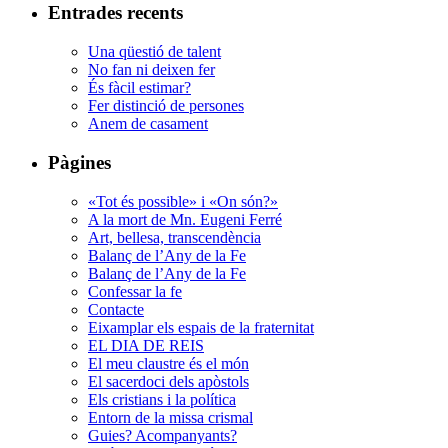
Entrades recents
Una qüestió de talent
No fan ni deixen fer
És fàcil estimar?
Fer distinció de persones
Anem de casament
Pàgines
«Tot és possible» i «On són?»
A la mort de Mn. Eugeni Ferré
Art, bellesa, transcendència
Balanç de l’Any de la Fe
Balanç de l’Any de la Fe
Confessar la fe
Contacte
Eixamplar els espais de la fraternitat
EL DIA DE REIS
El meu claustre és el món
El sacerdoci dels apòstols
Els cristians i la política
Entorn de la missa crismal
Guies? Acompanyants?