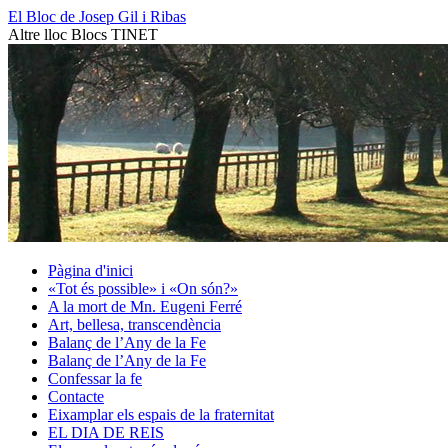
Vés
El Bloc de Josep Gil i Ribas
al
Altre lloc Blocs TINET
contingut
Pàgina d'inici
«Tot és possible» i «On són?»
A la mort de Mn. Eugeni Ferré
Art, bellesa, transcendència
Balanç de l’Any de la Fe
Balanç de l’Any de la Fe
Confessar la fe
Contacte
Eixamplar els espais de la fraternitat
EL DIA DE REIS