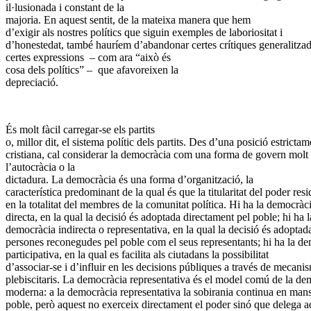
il·lusionada i constant de la
majoria. En aquest sentit, de la mateixa manera que hem
d’exigir als nostres polítics que siguin exemples de laboriositat i
d’honestedat, també hauríem d’abandonar certes crítiques generalitzad
certes expressions – com ara “això és
cosa dels polítics” – que afavoreixen la
depreciació.
És molt fàcil carregar-se els partits
o, millor dit, el sistema polític dels partits. Des d’una posició estrictam
cristiana, cal considerar la democràcia com una forma de govern molt
l’autocràcia o la
dictadura. La democràcia és una forma d’organització, la
característica predominant de la qual és que la titularitat del poder resi
en la totalitat del membres de la comunitat política. Hi ha la democràc
directa, en la qual la decisió és adoptada directament pel poble; hi ha l
democràcia indirecta o representativa, en la qual la decisió és adoptad
persones reconegudes pel poble com el seus representants; hi ha la d
participativa, en la qual es facilita als ciutadans la possibilitat
d’associar-se i d’influir en les decisions públiques a través de mecani
plebiscitaris. La democràcia representativa és el model comú de la de
moderna: a la democràcia representativa la sobirania continua en mans
poble, però aquest no exerceix directament el poder sinó que delega a