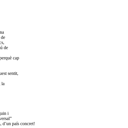
una
t de
cs,
mú de
 perquè cap
est sentit,
 la
uin i
versal”
 d’un país concret!