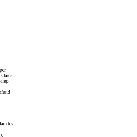
per
s laics
 camp
rofund
lam les
a,