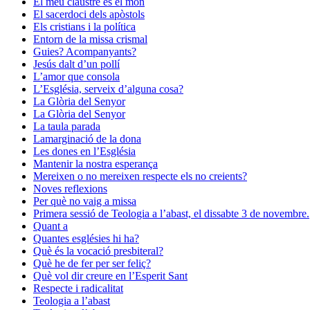
El meu claustre és el món
El sacerdoci dels apòstols
Els cristians i la política
Entorn de la missa crismal
Guies? Acompanyants?
Jesús dalt d’un pollí
L’amor que consola
L’Església, serveix d’alguna cosa?
La Glòria del Senyor
La Glòria del Senyor
La taula parada
Lamarginació de la dona
Les dones en l’Església
Mantenir la nostra esperança
Mereixen o no mereixen respecte els no creients?
Noves reflexions
Per què no vaig a missa
Primera sessió de Teologia a l’abast, el dissabte 3 de novembre.
Quant a
Quantes esglésies hi ha?
Què és la vocació presbiteral?
Què he de fer per ser feliç?
Què vol dir creure en l’Esperit Sant
Respecte i radicalitat
Teologia a l’abast