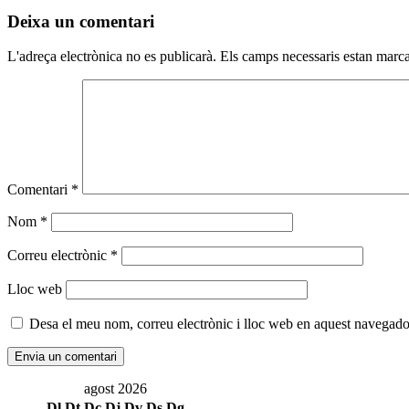
Deixa un comentari
L'adreça electrònica no es publicarà.
Els camps necessaris estan mar
Comentari
*
Nom
*
Correu electrònic
*
Lloc web
Desa el meu nom, correu electrònic i lloc web en aquest navegado
agost 2026
Dl
Dt
Dc
Dj
Dv
Ds
Dg