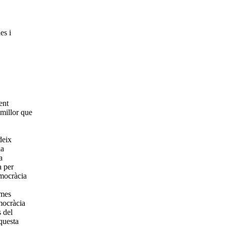
es i
ent
 millor que
deix
ia
a
a per
emocràcia
smes
mocràcia
 del
questa