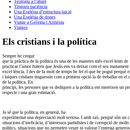
Teologia a l’abast
Tingueu paciència
Una Església d’estructura laical
Una Església de dones
Viatge a Geòrgia i Armènia
Viatges
Els cristians i la política
Sempre he cregut
que la pràctica de la política és una de les maneres més excel·lents de
practicar l’amor fratern que Jesús ens va deixar com el seu manament 
excel·lència. I des de fa molt de temps he fet el que he pogut perquè el
i laiques cristians tinguessin com a primera opció la de treballar en el
de la política. En
principi, les persones que es dediquen a la política em mereixen un p
respecte i una gran estimació.
Ja sé que la política, en general, ha
experimentat una depreciació molt seriosa. I amb raó, perquè són un c
situacions d’ineficàcia, d’interessos partidistes i de corrupció de molts
polítics, situacions que no permeten veure ni valorar l’entrega generos