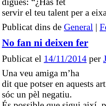
digués: “¿Has fet
servir el teu talent per a ei
Publicat dins de
General
|
F
No fan ni deixen fer
Publicat el
14/11/2014
per
Una veu amiga m’ha
dit que potser en aquests ar
sóc un pèl negatiu.
És possible que sigui així, 