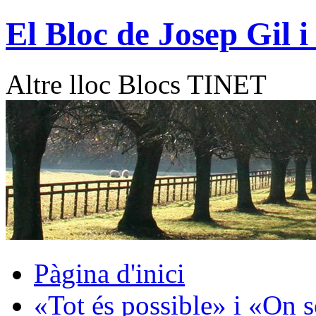
Vés
El Bloc de Josep Gil i
al
contingut
Altre lloc Blocs TINET
Pàgina d'inici
«Tot és possible» i «On 