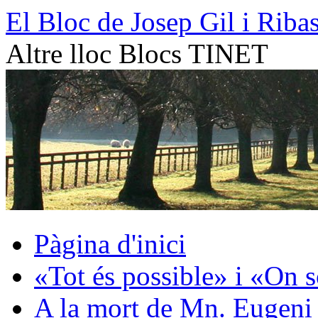
Vés
El Bloc de Josep Gil i Riba
al
contingut
Altre lloc Blocs TINET
Pàgina d'inici
«Tot és possible» i «On 
A la mort de Mn. Eugeni