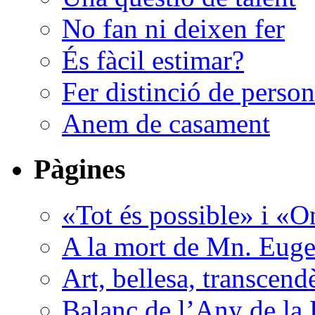
No fan ni deixen fer
És fàcil estimar?
Fer distinció de perso
Anem de casament
Pàgines
«Tot és possible» i «O
A la mort de Mn. Euge
Art, bellesa, transcend
Balanç de l’Any de la 