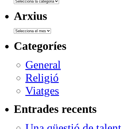
Categories
Arxius
Arxius
Categoríes
General
Religió
Viatges
Entrades recents
Una qüestió de talent