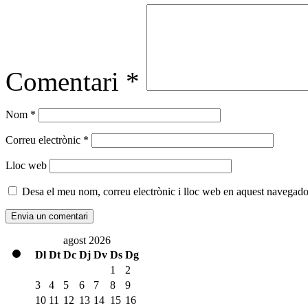
Comentari
*
Nom
*
Correu electrònic
*
Lloc web
Desa el meu nom, correu electrònic i lloc web en aquest navegado
agost 2026
Dl
Dt
Dc
Dj
Dv
Ds
Dg
1
2
3
4
5
6
7
8
9
10
11
12
13
14
15
16