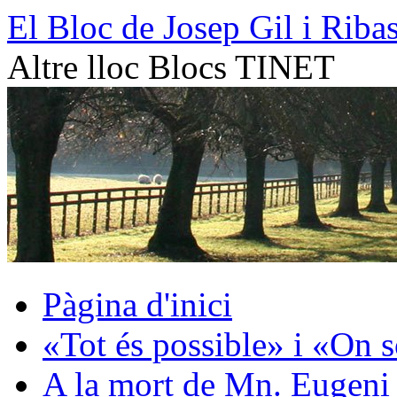
Vés
El Bloc de Josep Gil i Riba
al
contingut
Altre lloc Blocs TINET
Pàgina d'inici
«Tot és possible» i «On 
A la mort de Mn. Eugeni