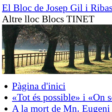
Vés
El Bloc de Josep Gil i Riba
al
contingut
Altre lloc Blocs TINET
Pàgina d'inici
«Tot és possible» i «On 
A la mort de Mn. Eugeni