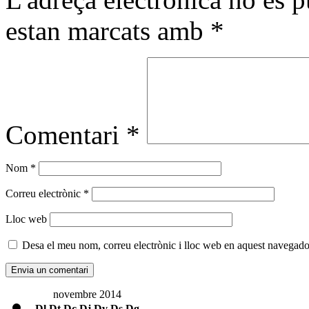
estan marcats amb
*
Comentari
*
Nom
*
Correu electrònic
*
Lloc web
Desa el meu nom, correu electrònic i lloc web en aquest navegado
novembre 2014
Dl
Dt
Dc
Dj
Dv
Ds
Dg