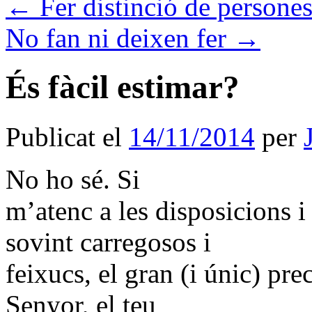
←
Fer distinció de persone
No fan ni deixen fer
→
És fàcil estimar?
Publicat el
14/11/2014
per
No ho sé. Si
m’atenc a les disposicions i 
sovint carregosos i
feixucs, el gran (i únic) pr
Senyor, el teu