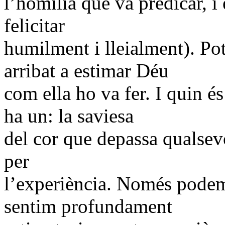
l’homilia que va predicar, i 
felicitar
humilment i lleialment). Po
arribat a estimar Déu
com ella ho va fer. I quin é
ha un: la saviesa
del cor que depassa qualsevo
per
l’experiència. Només podem
sentim profundament