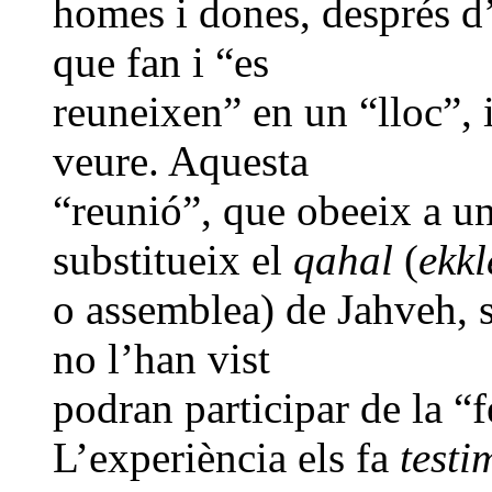
homes i dones, després d’
que fan i “es
reuneixen” en un “lloc”, i
veure. Aquesta
“reunió”, que obeeix a u
substitueix el
qahal
(
ekkl
o assemblea) de Jahveh, se
no l’han vist
podran participar de la “fe
L’experiència els fa
testi