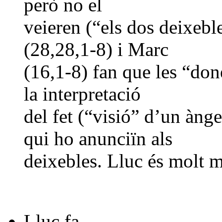
però no el
veieren (“els dos deixebl
(28,28,1-8) i Marc
(16,1-8) fan que les “done
la interpretació
del fet (“visió” d’un ànge
qui ho anunciïn als
deixebles. Lluc és molt m
Lluc fa