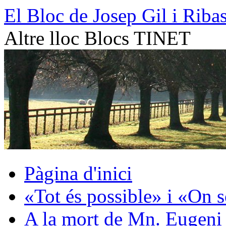
Vés
El Bloc de Josep Gil i Riba
al
contingut
Altre lloc Blocs TINET
Pàgina d'inici
«Tot és possible» i «On 
A la mort de Mn. Eugeni