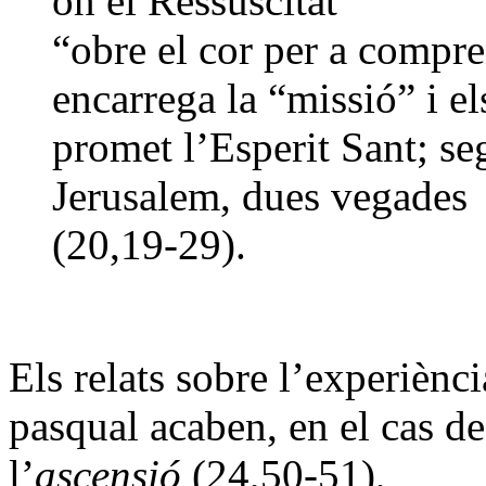
on el Ressuscitat
“obre el cor per a compre
encarrega la “missió” i el
promet l’Esperit Sant; se
Jerusalem, dues vegades
(20,19-29).
Els relats sobre l’experiènci
pasqual acaben, en el cas de
l’
ascensió
(24,50-51),