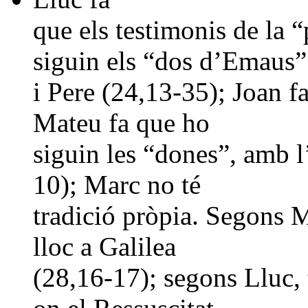
que els testimonis de la 
siguin els “dos d’Emaus”
i Pere (24,13-35); Joan f
Mateu fa que ho
siguin les “dones”, amb l
10); Marc no té
tradició pròpia. Segons M
lloc a Galilea
(28,16-17); segons Lluc, 