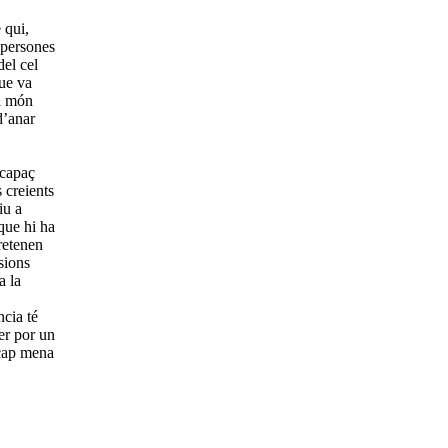
 qui,
 persones
del cel
que va
al món
d’anar
 capaç
 creients
iu a
que hi ha
retenen
sions
a la
cia té
er por un
 cap mena