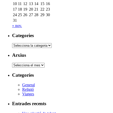
10
11
12
13
14
15
16
17
18
19
20
21
22
23
24
25
26
27
28
29
30
31
« nov.
Categories
Categories
Arxius
Arxius
Categoríes
General
Religió
Viatges
Entrades recents