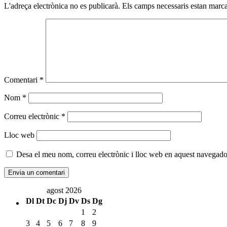
L'adreça electrònica no es publicarà.
Els camps necessaris estan mar
Comentari
*
Nom
*
Correu electrònic
*
Lloc web
Desa el meu nom, correu electrònic i lloc web en aquest navegado
agost 2026
Dl
Dt
Dc
Dj
Dv
Ds
Dg
1
2
3
4
5
6
7
8
9