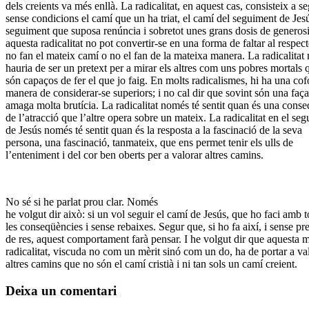
dels creients va més enllà. La radicalitat, en aquest cas, consisteix a se
sense condicions el camí que un ha triat, el camí del seguiment de Jes
seguiment que suposa renúncia i sobretot unes grans dosis de generosi
aquesta radicalitat no pot convertir-se en una forma de faltar al respect
no fan el mateix camí o no el fan de la mateixa manera. La radicalitat
hauria de ser un pretext per a mirar els altres com uns pobres mortals 
són capaços de fer el que jo faig. En molts radicalismes, hi ha una cof
manera de considerar-se superiors; i no cal dir que sovint són una faç
amaga molta brutícia. La radicalitat només té sentit quan és una cons
de l’atracció que l’altre opera sobre un mateix. La radicalitat en el se
de Jesús només té sentit quan és la resposta a la fascinació de la seva
persona, una fascinació, tanmateix, que ens permet tenir els ulls de
l’enteniment i del cor ben oberts per a valorar altres camins.
No sé si he parlat prou clar. Només
he volgut dir això: si un vol seguir el camí de Jesús, que ho faci amb t
les conseqüències i sense rebaixes. Segur que, si ho fa així, i sense pr
de res, aquest comportament farà pensar. I he volgut dir que aquesta 
radicalitat, viscuda no com un mèrit sinó com un do, ha de portar a va
altres camins que no són el camí cristià i ni tan sols un camí creient.
Deixa un comentari