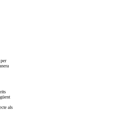
 per
anera
rits
egüent
cte als