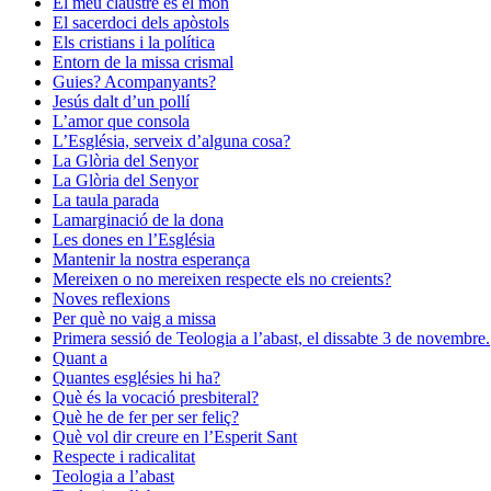
El meu claustre és el món
El sacerdoci dels apòstols
Els cristians i la política
Entorn de la missa crismal
Guies? Acompanyants?
Jesús dalt d’un pollí
L’amor que consola
L’Església, serveix d’alguna cosa?
La Glòria del Senyor
La Glòria del Senyor
La taula parada
Lamarginació de la dona
Les dones en l’Església
Mantenir la nostra esperança
Mereixen o no mereixen respecte els no creients?
Noves reflexions
Per què no vaig a missa
Primera sessió de Teologia a l’abast, el dissabte 3 de novembre.
Quant a
Quantes esglésies hi ha?
Què és la vocació presbiteral?
Què he de fer per ser feliç?
Què vol dir creure en l’Esperit Sant
Respecte i radicalitat
Teologia a l’abast