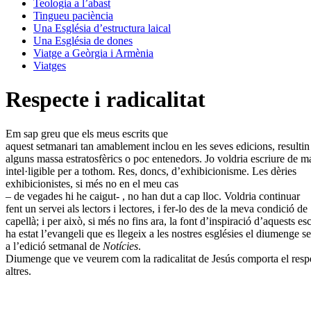
Teologia a l’abast
Tingueu paciència
Una Església d’estructura laical
Una Església de dones
Viatge a Geòrgia i Armènia
Viatges
Respecte i radicalitat
Em sap greu que els meus escrits que
aquest setmanari tan amablement inclou en les seves edicions, resultin
alguns massa estratosfèrics o poc entenedors. Jo voldria escriure de m
intel·ligible per a tothom. Res, doncs, d’exhibicionisme. Les dèries
exhibicionistes, si més no en el meu cas
– de vegades hi he caigut- , no han dut a cap lloc. Voldria continuar
fent un servei als lectors i lectores, i fer-lo des de la meva condició de
capellà; i per això, si més no fins ara, la font d’inspiració d’aquests esc
ha estat l’evangeli que es llegeix a les nostres esglésies el diumenge s
a l’edició setmanal de
Notícies
.
Diumenge que ve veurem com la radicalitat de Jesús comporta el respe
altres.