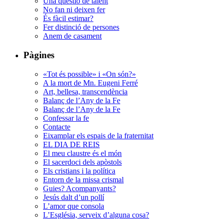
Una qüestió de talent
No fan ni deixen fer
És fàcil estimar?
Fer distinció de persones
Anem de casament
Pàgines
«Tot és possible» i «On són?»
A la mort de Mn. Eugeni Ferré
Art, bellesa, transcendència
Balanç de l’Any de la Fe
Balanç de l’Any de la Fe
Confessar la fe
Contacte
Eixamplar els espais de la fraternitat
EL DIA DE REIS
El meu claustre és el món
El sacerdoci dels apòstols
Els cristians i la política
Entorn de la missa crismal
Guies? Acompanyants?
Jesús dalt d’un pollí
L’amor que consola
L’Església, serveix d’alguna cosa?