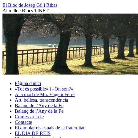
Vés
El Bloc de Josep Gil i Ribas
al
Altre lloc Blocs TINET
contingut
Pàgina d'inici
«Tot és possible» i «On són?»
A la mort de Mn. Eugeni Ferré
Art, bellesa, transcendència
Balanç de l’Any de la Fe
Balanç de l’Any de la Fe
Confessar la fe
Contacte
Eixamplar els espais de la fraternitat
EL DIA DE REIS