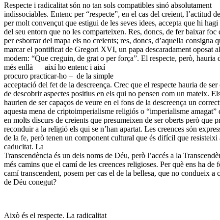
Respecte i radicalitat són no tan sols compatibles sinó absolutament
indissociables. Entenc per “respecte”, en el cas del creient, l’actitud de
per molt convençut que estigui de les seves idees, accepta que hi hagi
del seu entorn que no les comparteixen. Res, doncs, de fer baixar foc 
per esborrar del mapa els no creients; res, doncs, d’aquella consigna 
marcar el pontificat de Gregori XVI, un papa descaradament oposat 
modern: “Que creguin, de grat o per força”. El respecte, però, hauria 
més enllà – així ho entenc i així
procuro practicar-ho – de la simple
acceptació del fet de la descreença. Crec que el respecte hauria de ser
de descobrir aspectes positius en els qui no pensen com un mateix. Els
haurien de ser capaços de veure en el fons de la descreença un correct
aquesta mena de criptoimperialisme religiós o “imperialisme amagat” 
en molts discurs de creients que presumeixen de ser oberts però que p
reconduir a la religió els qui se n’han apartat. Les creences són expres
de la fe, però tenen un component cultural que és difícil que resisteixi 
caducitat. La
Transcendència és un dels noms de Déu, però l’accés a la Transcendèn
més camins que el camí de les creences religioses. Per què ens ha de f
camí transcendent, posem per cas el de la bellesa, que no condueix a
de Déu conegut?
Això és el respecte. La radicalitat