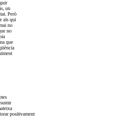
guir
ús, un
tat. Però
e als qui
 mai no
que no
oia
ana que
eqüència
guiment
otes
esumir
mateixa
lorar positivament