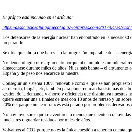
El gráfico está incluido en el artículo:
https://associaciosalutiagroecologia.wordpress.com/2017/04/24/econon
Los defensores de la energía nuclear han encontrado en la necesidad de
preparando.
Se diría que ahora que han visto la progresión imparable de las ener
No tienen ningún otro argumento porque ni el uranio es un mineral ren
almacenarse durante miles de años. Ni es más barata – el argumento a
España y de paso nos encarece la nuestra- .
Conseguir un sistema 100% renovable como el que se han propuesto lo
aerotermia, biogás, etc; también para poner en marcha sistemas de alm
gestión de la demanda y ahorro y eficiencia que disminuya nuestras n
quiere estrenar una a finales de mes con 13 años de retraso y un sobre
20% del parque nuclear francés está parado por problemas derivados 
No hay inversores que se aventuren a menos que cuenten con ayudas pú
mucleares o guardar residuos por miles de años.
Volvamos al CO2 porque no es la única cuestión a tener en cuenta, q