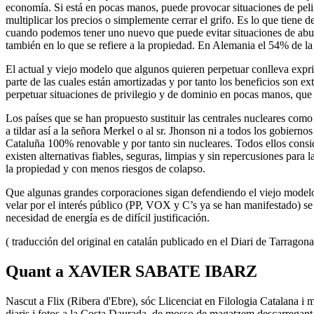
economía. Si está en pocas manos, puede provocar situaciones de peli
multiplicar los precios o simplemente cerrar el grifo. Es lo que tie
cuando podemos tener uno nuevo que puede evitar situaciones de abuso 
también en lo que se refiere a la propiedad. En Alemania el 54% de l
El actual y viejo modelo que algunos quieren perpetuar conlleva exprim
parte de las cuales están amortizadas y por tanto los beneficios son ex
perpetuar situaciones de privilegio y de dominio en pocas manos, que
Los países que se han propuesto sustituir las centrales nucleares com
a tildar así a la señora Merkel o al sr. Jhonson ni a todos los gobi
Cataluña 100% renovable y por tanto sin nucleares. Todos ellos consid
existen alternativas fiables, seguras, limpias y sin repercusiones par
la propiedad y con menos riesgos de colapso.
Que algunas grandes corporaciones sigan defendiendo el viejo modelo 
velar por el interés público (PP, VOX y C’s ya se han manifestado) se
necesidad de energía es de difícil justificación.
( traducción del original en catalán publicado en el Diari de Tarragon
Quant a XAVIER SABATE IBARZ
Nascut a Flix (Ribera d'Ebre), sóc Llicenciat en Filologia Catalana i me
diaris i fotos a la Costa Daurada, de mosso de magatzem descarregant