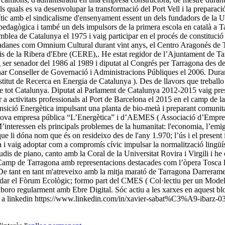
ls quals es va desenvolupar la transformació del Port Vell i la preparaci
olític amb el sindicalisme d'ensenyament essent un dels fundadors de l
agògica i també un dels impulsors de la primera escola en català a Tar
lea de Catalunya el 1975 i vaig participar en el procés de constitució de
iutadanes com Omnium Cultural durant vint anys, el Centro Aragonés de T
is de la Ribera d'Ebre (CERE),. He estat regidor de l’Ajuntament de Tar
aig ser senador del 1986 al 1989 i diputat al Congrés per Tarragona des 
 Conseller de Governació i Administracions Públiques el 2006. Durant a
nstitut de Recerca en Energia de Catalunya ). Des de llavors que treball
e tot Catalunya. Diputat al Parlament de Catalunya 2012-2015 vaig presi
 a activitats professionals al Port de Barcelona el 2015 en el camp de 
nsició Energètica impulsant una planta de bio-metà i preparant comunit
ova empresa pública “L’Energètica” i d’AEMES ( Associació d’Empreses 
teressen els principals problemes de la humanitat: l'economia, l’emigrac
ue li dóna nom que és on resideixo des de l'any 1.970; l’ús i el present i 
na i vaig adoptar com a compromís cívic impulsar la normalització lingüís
tudis de piano, canto amb la Coral de la Universitat Rovira i Virgili i h
mp de Tarragona amb representacions destacades com l’òpera Tosca l’es
 De tant en tant m'atreveixo amb la mitja marató de Tarragona Darrerament
g fundar el Fòrum Ecològic; formo part del CMES ( Col·lectiu per un Mod
laboro regularment amb Ebre Digital. Sóc actiu a les xarxes en aquest 
) i a linkedin https://www.linkedin.com/in/xavier-sabat%C3%A9-ibarz-0