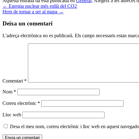
Aquesta entrada ha esta publicada en
General
. Afegeix a les adreces d'
←
Energia nuclear més enllà del CO2
Hem de tornar a ser al mapa
→
Deixa un comentari
L'adreça electrònica no es publicarà.
Els camps necessaris estan mar
Comentari
*
Nom
*
Correu electrònic
*
Lloc web
Desa el meu nom, correu electrònic i lloc web en aquest navegado