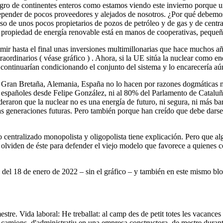
gro de continentes enteros como estamos viendo este invierno porque u
ne depender de pocos proveedores y alejados de nosotros. ¿Por qué debem
de unos pocos propietarios de pozos de petróleo y de gas y de centrales
a propiedad de energía renovable está en manos de cooperativas, pequeñ
ir hasta el final unas inversiones multimillonarias que hace muchos año
traordinarios ( véase gráfico ) . Ahora, si la UE sitúa la nuclear como e
 continuarían condicionando el conjunto del sistema y lo encarecería aú
o Gran Bretaña, Alemania, España no lo hacen por razones dogmáticas ni 
ernos españoles desde Felipe González, ni al 80% del Parlamento de Cata
eraron que la nuclear no es una energía de futuro, ni segura, ni más b
a las generaciones futuras. Pero también porque han creído que debe dars
centralizado monopolista y oligopolista tiene explicación. Pero que alg
 olviden de éste para defender el viejo modelo que favorece a quienes c
a del 18 de enero de 2022 – sin el gráfico – y también en este mismo blo
stre. Vida laboral: He treballat: al camp des de petit totes les vacances 
 camions, d'administratiu en una empresa constructora, de mestre durant