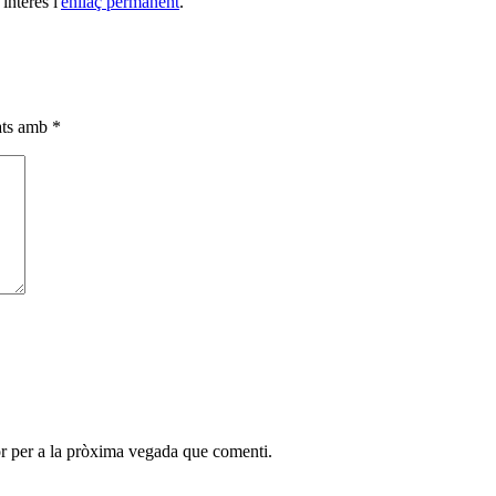
interès l'
enllaç permanent
.
cats amb
*
r per a la pròxima vegada que comenti.