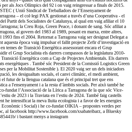
ó per als Jocs Olímpics del 92 i on vaig reingressar a finals de 2015.
a USTEC ( Unió Sindical de Treballadors de l’Ensenyament de
ragona – el col·legi PAX gestionat a través d’una Cooperativa - el
l Partit dels Socialistes de Catalunya, al qual em vaig afiliar el 10
arragona; la Creu Roja, Green Peace, i donant de sang. Sóc afiliat a
ragona, al govern del 1983 al 1989, posant en marxa, entre altres,
del 1993 fins el 2004. Retornat a Tarragona vaig ser designat Delegat a
questa època vaig impulsar el fallit projecte Zefir d’investigació en
o en temes de Transició Energètica assessorant encara el Grup
dir el Grup Socialista els darrers compassos de la legislatura 2010-
la Transició Energètica com a Cap de Projectes Ambientals. Els darrers
ats energètiques . També sóc President de la Comissió Logistics Green
per la Mobilitat Sostenible ). El 2020 vaig ser un dels iniciadors
ió, les desigualtats socials, el canvi climàtic, el medi ambient,
el futur de la llengua catalana que és el principal tret que ens
tica a l'ensenyament i a la resta d’àmbits socials. Per això també he
e co-fundat l’Associació de la Lírica a Tarragona de la que sóc Vice-
tiu de 2023 i la Traviata en l’estiu de 2024. També faig castells
 he intensificat la meva lluita ecologista i a favor de les energies
el Econòmic i Social) i he co-fundat OIKIA – propostes verdes per
bloc, al facebook http://www.facebook.com/xsabateibarz, a Bluesky
385441b/ i bastant menys a instagram