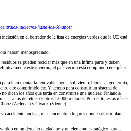
-centrales-nucleares-hasta-los-60-anos/
inclusión en el borrador de la lista de energías verdes que la UE está
ahora habían menospreciado.
s residuos se pueden reciclar más que en una ínfima parte y deben
finitivamente este invierno, el país vecino está comprando energía a
ara incrementar la renovable: agua, sol, viento, biomasa, geotermia,
geno, aire comprimido etc. Y tiempo para construir un sistema de
no dicen los años que tarda en construirse una nuclear: Finlandia
a 11 años de retraso y otros 13.000 millones. Por cierto, estos días el
, Chooz (Ardenas) y Civaux (Vienne).
o accidente nuclear, ni se encuentran lugares donde colocar plantas
ertido en un derecho ciudadano y un elemento estratégico para la