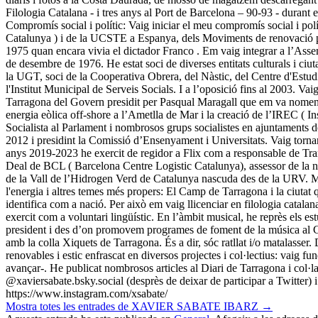
Filologia Catalana - i tres anys al Port de Barcelona – 90-93 - durant e
Compromís social i polític: Vaig iniciar el meu compromís social i p
Catalunya ) i de la UCSTE a Espanya, dels Moviments de renovació ped
1975 quan encara vivia el dictador Franco . Em vaig integrar a l’Assemb
de desembre de 1976. He estat soci de diverses entitats culturals i c
la UGT, soci de la Cooperativa Obrera, del Nàstic, del Centre d'Estud
l'Institut Municipal de Serveis Socials. I a l’oposició fins al 2003. V
Tarragona del Govern presidit per Pasqual Maragall que em va nomenar
energia eòlica off-shore a l’Ametlla de Mar i la creació de l’IREC ( I
Socialista al Parlament i nombrosos grups socialistes en ajuntaments d
2012 i presidint la Comissió d’Ensenyament i Universitats. Vaig tornar
anys 2019-2023 he exercit de regidor a Flix com a responsable de Tra
Deal de BCL ( Barcelona Centre Logistic Catalunya), assessor de la n
de la Vall de l’Hidrogen Verd de Catalunya nascuda des de la URV. M’in
l'energia i altres temes més propers: El Camp de Tarragona i la ciutat q
identifica com a nació. Per això em vaig llicenciar en filologia catala
exercit com a voluntari lingüístic. En l’àmbit musical, he reprès els es
president i des d’on promovem programes de foment de la música al Ca
amb la colla Xiquets de Tarragona. És a dir, sóc ratllat i/o matalasser.
renovables i estic enfrascat en diversos projectes i col·lectius: vai
avançar-. He publicat nombrosos articles al Diari de Tarragona i col·
@xaviersabate.bsky.social (desprès de deixar de participar a Twitter
https://www.instagram.com/xsabate/
Mostra totes les entrades de XAVIER SABATE IBARZ
→