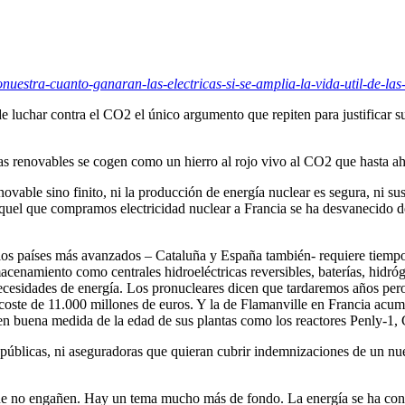
uestra-cuanto-ganaran-las-electricas-si-se-amplia-la-vida-util-de-las
 luchar contra el CO2 el único argumento que repiten para justificar su 
gías renovables se cogen como un hierro al rojo vivo al CO2 que hasta 
ovable sino finito, ni la producción de energía nuclear es segura, ni su
quel que compramos electricidad nuclear a Francia se ha desvanecido de
s países más avanzados – Cataluña y España también- requiere tiempo p
acenamiento como centrales hidroeléctricas reversibles, baterías, hidró
ecesidades de energía. Los pronucleares dicen que tardaremos años pero 
coste de 11.000 millones de euros. Y la de Flamanville en Francia acumul
en buena medida de la edad de sus plantas como los reactores Penly-1
blicas, ni aseguradoras que quieran cubrir indemnizaciones de un nuev
ue no engañen. Hay un tema mucho más de fondo. La energía se ha conv