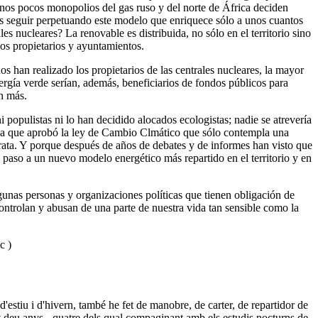
nos pocos monopolios del gas ruso y del norte de África deciden
os seguir perpetuando este modelo que enriquece sólo a unos cuantos
 nucleares? La renovable es distribuida, no sólo en el territorio sino
os propietarios y ayuntamientos.
s han realizado los propietarios de las centrales nucleares, la mayor
nergía verde serían, además, beneficiarios de fondos públicos para
n más.
populistas ni lo han decidido alocados ecologistas; nadie se atrevería
luña que aprobó la ley de Cambio Clmático que sólo contempla una
arata. Y porque después de años de debates y de informes han visto que
e paso a un nuevo modelo energético más repartido en el territorio y en
unas personas y organizaciones políticas que tienen obligación de
ontrolan y abusan de una parte de nuestra vida tan sensible como la
c )
d'estiu i d'hivern, també he fet de manobre, de carter, de repartidor de
 deu anys - quatre dels qual compaginant amb els estudis nocturns de