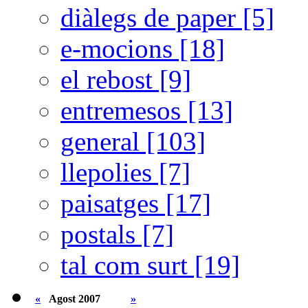
diàlegs de paper [5]
e-mocions [18]
el rebost [9]
entremesos [13]
general [103]
llepolies [7]
paisatges [17]
postals [7]
tal com surt [19]
«
Agost 2007
»