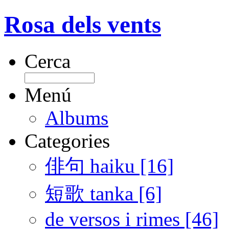
Rosa dels vents
Cerca
Menú
Albums
Categories
俳句 haiku [16]
短歌 tanka [6]
de versos i rimes [46]