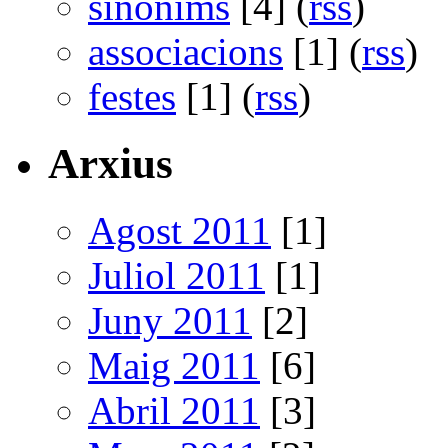
sinònims
[4] (
rss
)
associacions
[1] (
rss
)
festes
[1] (
rss
)
Arxius
Agost 2011
[1]
Juliol 2011
[1]
Juny 2011
[2]
Maig 2011
[6]
Abril 2011
[3]