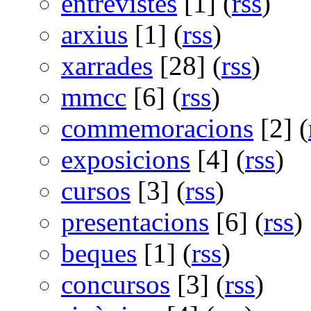
entrevistes
[1] (
rss
)
arxius
[1] (
rss
)
xarrades
[28] (
rss
)
mmcc
[6] (
rss
)
commemoracions
[2] (
exposicions
[4] (
rss
)
cursos
[3] (
rss
)
presentacions
[6] (
rss
)
beques
[1] (
rss
)
concursos
[3] (
rss
)