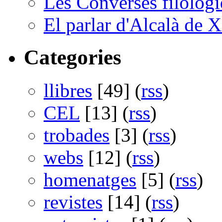
Les Converses filològi
El parlar d'Alcalà de X
Categories
llibres
[49] (
rss
)
CEL
[13] (
rss
)
trobades
[3] (
rss
)
webs
[12] (
rss
)
homenatges
[5] (
rss
)
revistes
[14] (
rss
)