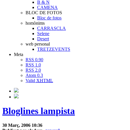
B & N
CAMENA
BLOC DE FOTOS
Bloc de fotos
homònims
CARRASCLA
Selene
Desert
web personal
TRETZEVENTS
Meta
RSS 0.90
RSS 1.0
RSS 2.0
Atom 0.3
Valid
XHTML
Bloglines lampista
30 Març, 2006 10:36