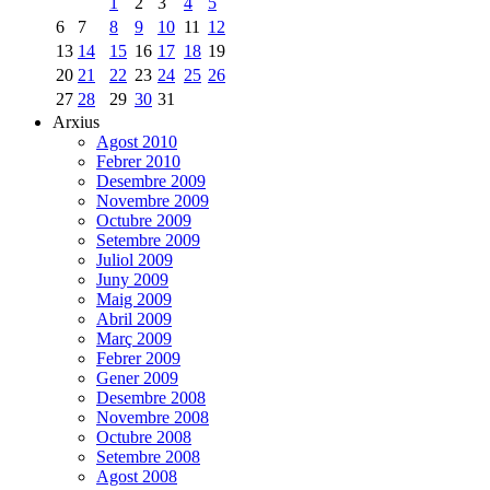
1
2
3
4
5
6
7
8
9
10
11
12
13
14
15
16
17
18
19
20
21
22
23
24
25
26
27
28
29
30
31
Arxius
Agost 2010
Febrer 2010
Desembre 2009
Novembre 2009
Octubre 2009
Setembre 2009
Juliol 2009
Juny 2009
Maig 2009
Abril 2009
Març 2009
Febrer 2009
Gener 2009
Desembre 2008
Novembre 2008
Octubre 2008
Setembre 2008
Agost 2008