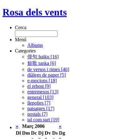
Rosa dels vents
Cerca
Menú
Albums
Categories
俳句 haiku [16]
短歌 tanka [6]
de versos i rimes [46]
diàlegs de paper [5]
e-mocions [18]
el rebost [9]
entremesos [13]
general [103]
llepolies [7]
paisatges [17]
postals [7]
tal com surt [19]
«
Març 2006
»
Dl
Dm
Dc
Dj
Dv
Ds
Dg