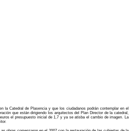
o en la Catedral de Plasencia y que los ciudadanos podrán contemplar en el
ción que están dirigiendo los arquitectos del Plan Director de la catedral,
euros el presupuesto inicial de 1,7 y ya se atisba el cambio de imagen. La
tor.
Las obras comenzaron en el 2007 con la restauración de las cubiertas de la