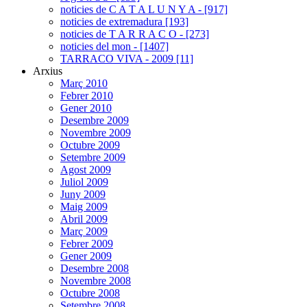
noticies de C A T A L U N Y A - [917]
noticies de extremadura [193]
noticies de T A R R A C O - [273]
noticies del mon - [1407]
TARRACO VIVA - 2009 [11]
Arxius
Març 2010
Febrer 2010
Gener 2010
Desembre 2009
Novembre 2009
Octubre 2009
Setembre 2009
Agost 2009
Juliol 2009
Juny 2009
Maig 2009
Abril 2009
Març 2009
Febrer 2009
Gener 2009
Desembre 2008
Novembre 2008
Octubre 2008
Setembre 2008