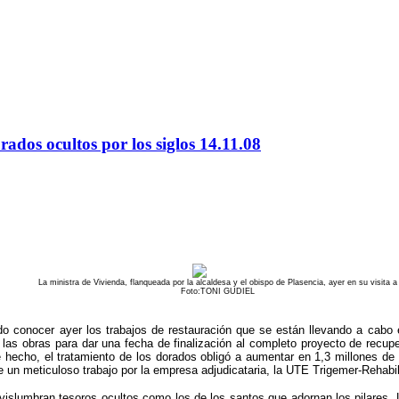
dos ocultos por los siglos 14.11.08
La ministra de Vivienda, flanqueada por la alcaldesa y el obispo de Plasencia, ayer en su visita a
Foto:TONI GUDIEL
pudo conocer ayer los trabajos de restauración que se están llevando a cab
las obras para dar una fecha de finalización al completo proyecto de recupera
 hecho, el tratamiento de los dorados obligó a aumentar en 1,3 millones de 
e un meticuloso trabajo por la empresa adjudicataria, la UTE Trigemer-Rehabili
vislumbran tesoros ocultos como los de los santos que adornan los pilares. 