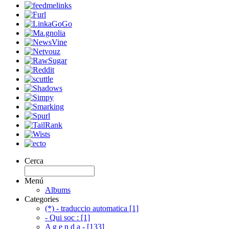
Cerca
Menú
Albums
Categories
(*) - traduccio automatica [1]
- Qui soc : [1]
A g e n d a - [133]