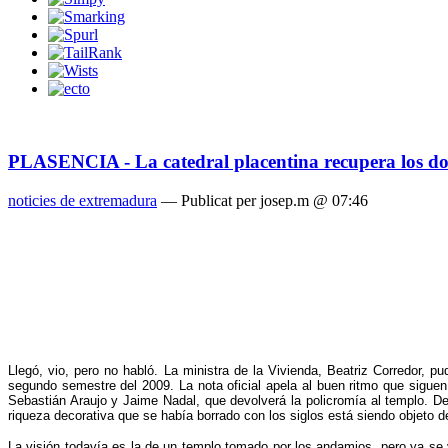
PLASENCIA - La catedral placentina recupera los dora
noticies de extremadura
— Publicat per josep.m @ 07:46
Llegó, vio, pero no habló. La ministra de la Vivienda, Beatriz Corredor, 
segundo semestre del 2009. La nota oficial apela al buen ritmo que siguen 
Sebastián Araujo y Jaime Nadal, que devolverá la policromía al templo. De
riqueza decorativa que se había borrado con los siglos está siendo objeto d
La visión todavía es la de un templo tomado por los andamios, pero ya se 