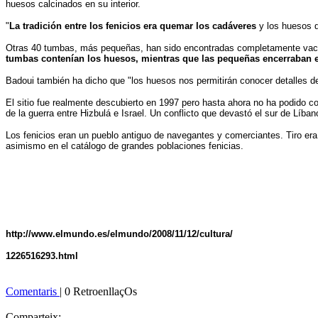
huesos calcinados en su interior.
"
La tradición entre los fenicios era quemar los cadáveres
y los huesos d
Otras 40 tumbas, más pequeñas, han sido encontradas completamente vacías.
tumbas contenían los huesos, mientras que las pequeñas encerraban 
Badoui también ha dicho que "los huesos nos permitirán conocer detalles del
El sitio fue realmente descubierto en 1997 pero hasta ahora no ha podido 
de la guerra entre Hizbulá e Israel. Un conflicto que devastó el sur de Líban
Los fenicios eran un pueblo antiguo de navegantes y comerciantes. Tiro era l
asimismo en el catálogo de grandes poblaciones fenicias.
http://www.elmundo.es/elmundo/2008/11/12/cultura/
1226516293.html
Comentaris
| 0 RetroenllaçOs
Comparteix: