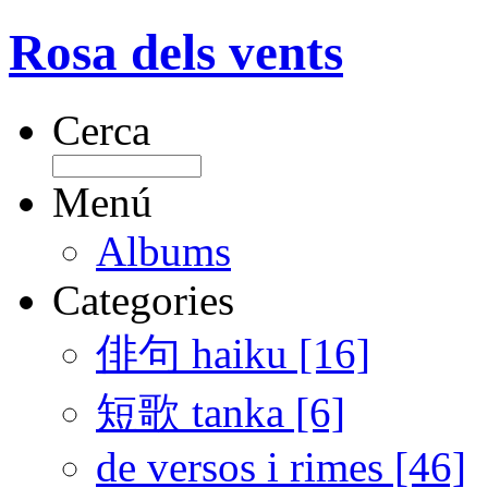
Rosa dels vents
Cerca
Menú
Albums
Categories
俳句 haiku [16]
短歌 tanka [6]
de versos i rimes [46]