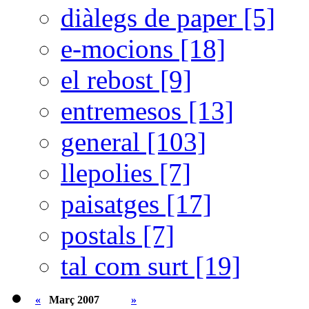
diàlegs de paper [5]
e-mocions [18]
el rebost [9]
entremesos [13]
general [103]
llepolies [7]
paisatges [17]
postals [7]
tal com surt [19]
«
Març 2007
»