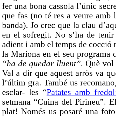
fer una bona cassola l’únic secre
que fas (no té res a veure amb l’
banda). Jo crec que la clau d’aqu
en el sofregit. No s’ha de teni
adient i amb el temps de cocció n
la Mariona en el seu programa de 
“ha de quedar lluent”
. Què vol
Val a dir que aquest arròs va qu
l’últim gra. També us recomano,
esclar- les “
Patates amb fredol
setmana “Cuina del Pirineu”. El
plat! Només us posaré una foto 