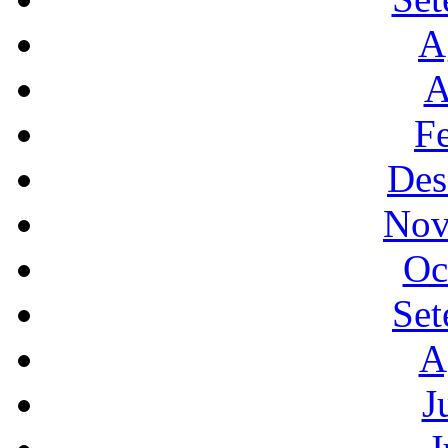
A
A
F
Des
Nov
Oc
Set
A
J