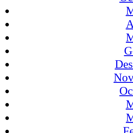
M
A
M
G
Des
Nov
Oc
M
M
F