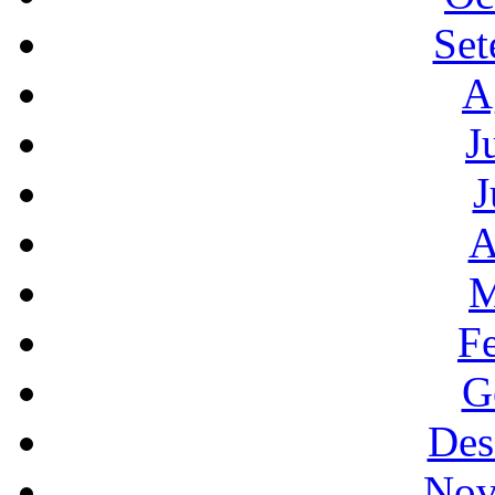
Set
A
J
J
A
M
F
G
Des
Nov