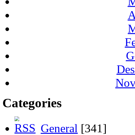
M
A
M
F
G
Des
Nov
Categories
General
[341]