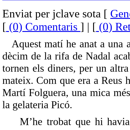
Enviat per jclave sota [
Gen
[
(0) Comentaris
] | [
(0) Re
Aquest matí he anat a una ad
dècim de la rifa de Nadal acab
tornen els diners, per un altra
mateix.
Com que era a Reus he
Martí Folguera, una mica més 
la gelateria Picó.
M’he trobat que hi havia