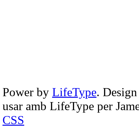
Power by
LifeType
. Desig
usar amb LifeType per Jam
CSS