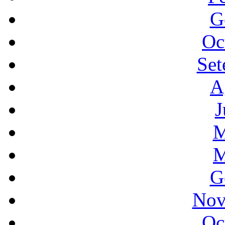
G
Oc
Set
A
J
M
M
G
Nov
Oc