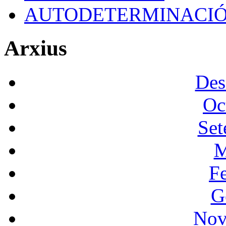
AUTODETERMINACI
Arxius
Des
Oc
Set
M
F
G
Nov