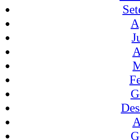
Set
A
J
A
M
F
G
Des
A
G