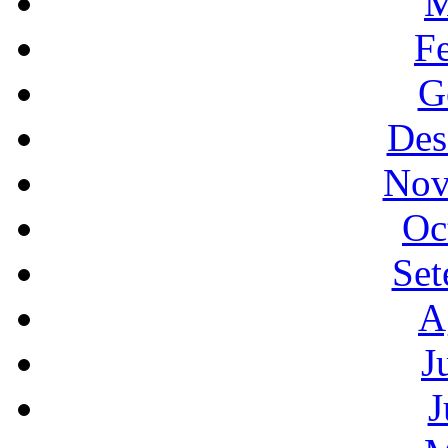
M
F
G
Des
Nov
Oc
Set
A
J
J