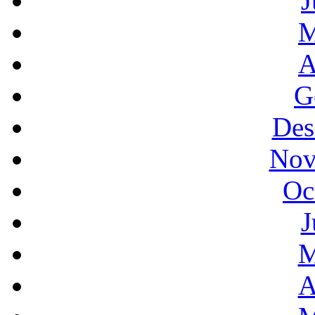
J
M
A
G
Des
Nov
Oc
J
M
A