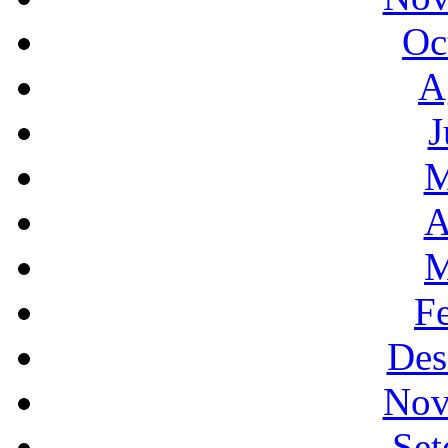
Oc
A
J
M
A
M
F
Des
Nov
Set