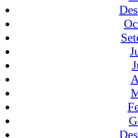
Des
Oc
Set
J
J
A
M
F
G
Des