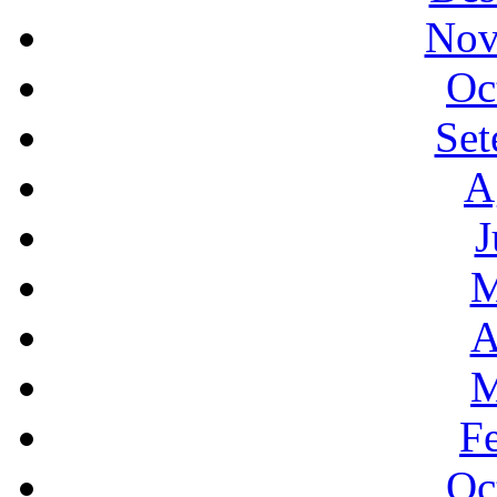
Nov
Oc
Set
A
J
M
A
M
F
Oc