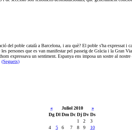
ió del poble català a Barcelona, i ara què? El poble s'ha expressat i cal
e les persones que es van manifestar pel passeig de Gràcia i la Gran Via 
ò tothom expressava un sentiment. Espanya ens imposa un sostre al nostr
.
(Segueix)
«
Juliol 2010
»
Dg
Dl
Dm
Dc
Dj
Dv
Ds
1
2
3
4
5
6
7
8
9
10