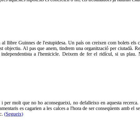
em al llibre Guinnes de l'estupidesa. Un país on creixen com bolets els
est objectiu. Al pas que anem, tindrem una organització per ciutadà. R
independentista a l'hemicicle. Deixem de fer el ridícul, si us plau.
, i per molt que no ho aconsegueixi, no defalleixo en aquesta recerca. 
rlamentaris es cagarien a les calces a l'hora de ser conseqüents amb el s
ic.
(Segueix)