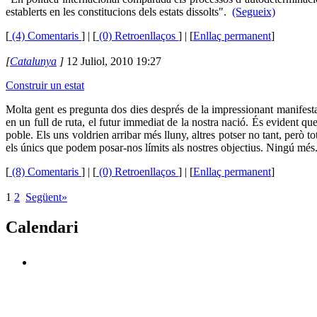
establerts en les constitucions dels estats dissolts".
(Segueix)
[
(4) Comentaris
]
| [
(0) Retroenllaços
] | [
Enllaç permanent
]
[
Catalunya
]
12 Juliol, 2010 19:27
Construir un estat
Molta gent es pregunta dos dies després de la impressionant manifestac
en un full de ruta, el futur immediat de la nostra nació. És evident qu
poble. Els uns voldrien arribar més lluny, altres potser no tant, per
els únics que podem posar-nos límits als nostres objectius. Ningú més
[
(8) Comentaris
]
| [
(0) Retroenllaços
] | [
Enllaç permanent
]
1
2
Següent»
Calendari