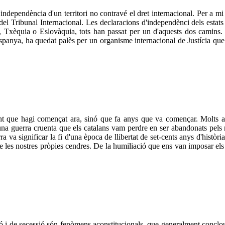
independència d'un territori no contravé el dret internacional. Per a m
el Tribunal Internacional. Les declaracions d'independènci dels estats a
vë, Txèquia o Eslovàquia, tots han passat per un d'aquests dos camins.
spanya, ha quedat palès per un organisme internacional de Justícia que a
nt que hagi començat ara, sinó que fa anys que va començar. Molts a
a guerra cruenta que els catalans vam perdre en ser abandonats pels nos
 va significar la fi d'una època de llibertat de set-cents anys d'històri
e les nostres pròpies cendres. De la humiliació que ens van imposar els c
ó i de secessió són fenòmens aconstitucionals, que generalment conclo