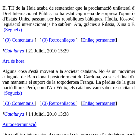
El TIJ de la Haia acaba de sentenciar que la proclamació unilateral d'
Dret Internacional Públic, no ha estat cap mena de sorpresa l'opinió d
d'Estats Units, passant per les repúbliques bàltiques, l'Índia, Koso
legislació internacional ja ho sabíem. Ara, gràcies a Rússia, Xina o E
(Segueix)
[
(0) Comentaris
]
| [
(0) Retroenllaços
] | [
Enllaç permanent
]
[
Catalunya
]
21 Juliol, 2010 15:29
Ara és hora
Alguna cosa s'està movent a la societat catalana. No és un movime
caiuguda de Barcelona i posteriorment de Cardona, va ser el final d'un
van mantenir el suport de la totpoderosa França. La pèrdua de la guerra
nació lliure. Però, com l'Au Fènix, els catalans vam saber ressucitar d
(Segueix)
[
(0) Comentaris
]
| [
(0) Retroenllaços
] | [
Enllaç permanent
]
[
Catalunya
]
14 Juliol, 2010 13:38
Autodeterminació
"En política internacional comparada els processos d’autodeterminaci