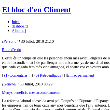
El bloc d'en Climent
Inici
|
dashboard
|
Albums
|
[
Personal
]
30 Juliol, 2010 21:10
Roba d'estiu
L'estiu és un temps en què les persones anem més aviat lleugeres de roba
en aire acondicionat i de pas llençar una mica menys de merda al nos
que cada vegada fem més vida amagada, el nostre cos es vesteix amb r
[
(1) Comentaris
]
| [
(0) Retroenllaços
] | [
Enllaç permanent
]
[
General
]
30 Juliol, 2010 00:29
Menys beneficis, més acomiadaments
La reforma laboral aprovada avui pel Congrés de Diputats d'Espanya 
les empreses han de tenir cada any més beneficis que l'any anterio
davant d'una previsió de menys beneficis empresarials. És igual si desp