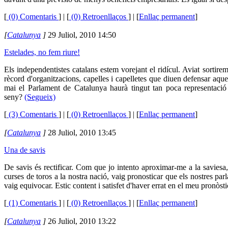
[
(0) Comentaris
]
| [
(0) Retroenllaços
] | [
Enllaç permanent
]
[
Catalunya
]
29 Juliol, 2010 14:50
Estelades, no fem riure!
Els independentistes catalans estem vorejant el ridícul. Aviat sortir
rècord d'organitzacions, capelles i capelletes que diuen defensar aqu
mai el Parlament de Catalunya haurà tingut tan poca representació 
seny?
(Segueix)
[
(3) Comentaris
]
| [
(0) Retroenllaços
] | [
Enllaç permanent
]
[
Catalunya
]
28 Juliol, 2010 13:45
Una de savis
De savis és rectificar. Com que jo intento aproximar-me a la saviesa
curses de toros a la nostra nació, vaig pronosticar que els nostres pa
vaig equivocar. Estic content i satisfet d'haver errat en el meu pronòst
[
(1) Comentaris
]
| [
(0) Retroenllaços
] | [
Enllaç permanent
]
[
Catalunya
]
26 Juliol, 2010 13:22