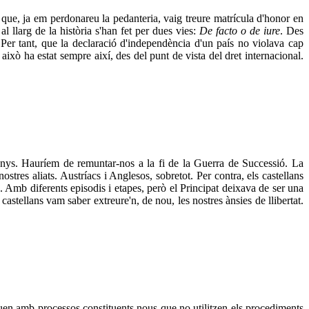
i que, ja em perdonareu la pedanteria, vaig treure matrícula d'honor en
l llarg de la història s'han fet per dues vies:
De facto o de iure
. Des
 Per tant, que la declaració d'independència d'un país no violava cap
ixò ha estat sempre així, des del punt de vista del dret internacional.
nys. Hauríem de remuntar-nos a la fi de la Guerra de Successió. La
tres aliats. Austríacs i Anglesos, sobretot. Per contra, els castellans
a. Amb diferents episodis i etapes, però el Principat deixava de ser una
astellans vam saber extreure'n, de nou, les nostres ànsies de llibertat.
uen amb processos constituents nous que no utilitzen els procediments