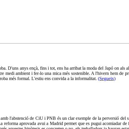
. D'uns anys ençà, fins i tot, ens ha arribat la moda del Japó on als alts
tre medi ambient i fer-lo una mica més sostenible. A l'hivern hem de pr
oba més formal. L'estiu ens convida a la informalitat.
(Segueix)
amb l'abstenció de CiU i PNB és un clar exemple de la perversió del 
r. La reforma aprovada avui a Madrid permet que es pugui acomiadar de
rés aquestes hipòtesis es concreten o no, els treballadors ja hauran esta