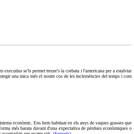
 executius se'ls permet treure's la corbata i l'americana per a estalviar
otegir una mica més el nostre cos de les inclemències del temps i com
sistema econòmic. Ens hem habituat en els anys de vaques grasses que
 forma més barata davant d'una expectativa de pèrdues econòmiques o
t acomiadats per quatre rals.
(Segueix)