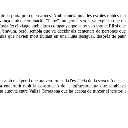
de la porta presenten armes. Amb cautela puja les escales nobles del
ò avança amb determinació. "Pepo", un germà seu, li va explicar que un
Havia fet el viatge amb altres companys que ja no van tornar. Ell sí que
va bravura, però, sembla que va decidir als centenars de persones que
ia que havien mort lluitant en una lluita desigual, després de patir
r amb mal peu i que ara veu truncada l'essència de la seva raó de ser.
ha endarrerit molt la construcció de la infraestructura que semblava
tovia entre Valls i Tarragona que ha acabat de trinxar el territori i