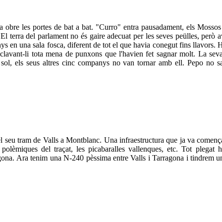
a obre les portes de bat a bat. "Curro" entra pausadament, els Mossos 
. El terra del parlament no és gaire adecuat per les seves peülles, per
s en una sala fosca, diferent de tot el que havia conegut fins llavors. 
rat clavant-li tota mena de punxons que l'havien fet sagnar molt. La se
sol, els seus altres cinc companys no van tornar amb ell. Pepo no sab
l seu tram de Valls a Montblanc. Una infraestructura que ja va comença
 polèmiques del traçat, les picabaralles vallenques, etc. Tot plegat 
. Ara tenim una N-240 pèssima entre Valls i Tarragona i tindrem una au