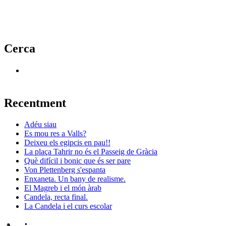
Cerca
Recentment
Adéu siau
Es mou res a Valls?
Deixeu els egipcis en pau!!
La plaça Tahrir no és el Passeig de Gràcia
Què difícil i bonic que és ser pare
Von Plettenberg s'espanta
Enxaneta. Un bany de realisme.
El Magreb i el món àrab
Candela, recta final.
La Candela i el curs escolar