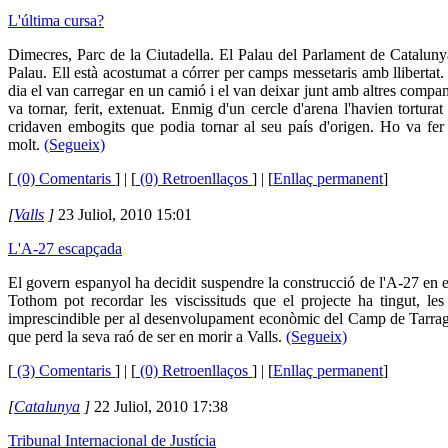
L'última cursa?
Dimecres, Parc de la Ciutadella. El Palau del Parlament de Cataluny
Palau. Ell està acostumat a córrer per camps messetaris amb llibertat
dia el van carregar en un camió i el van deixar junt amb altres company
va tornar, ferit, extenuat. Enmig d'un cercle d'arena l'havien tortu
cridaven embogits que podia tornar al seu país d'origen. Ho va fer 
molt.
(Segueix)
[
(0) Comentaris
]
| [
(0) Retroenllaços
] | [
Enllaç permanent
]
[
Valls
]
23 Juliol, 2010 15:01
L'A-27 escapçada
El govern espanyol ha decidit suspendre la construcció de l'A-27 en e
Tothom pot recordar les viscissituds que el projecte ha tingut, les
imprescindible per al desenvolupament econòmic del Camp de Tarragona
que perd la seva raó de ser en morir a Valls.
(Segueix)
[
(3) Comentaris
]
| [
(0) Retroenllaços
] | [
Enllaç permanent
]
[
Catalunya
]
22 Juliol, 2010 17:38
Tribunal Internacional de Justícia