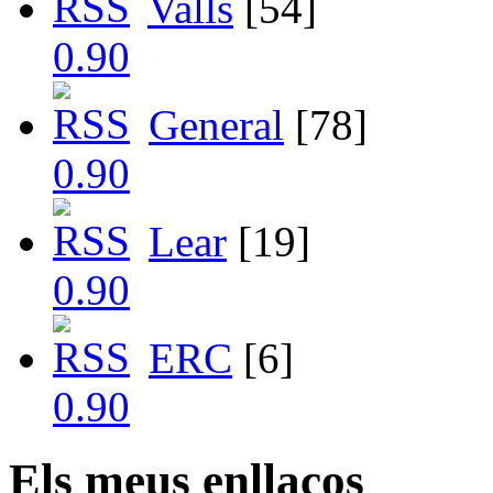
Valls
[54]
General
[78]
Lear
[19]
ERC
[6]
Els meus enllaços