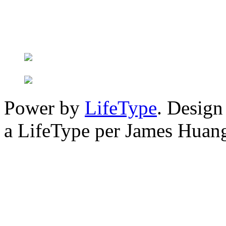
Power by
LifeType
. Desig
a LifeType per James Huan