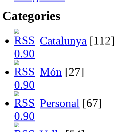
Categories
Catalunya
[112]
Món
[27]
Personal
[67]