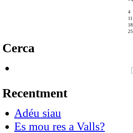
4
11
18
25
Cerca
Recentment
Adéu siau
Es mou res a Valls?