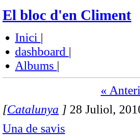
El bloc d'en Climent
Inici
|
dashboard
|
Albums
|
« Anter
[
Catalunya
]
28 Juliol, 20
Una de savis