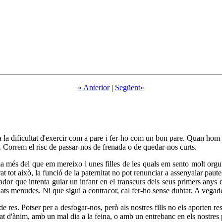
« Anterior
|
Següent»
a la dificultat d'exercir com a pare i fer-ho com un bon pare. Quan hom e
a. Correm el risc de passar-nos de frenada o de quedar-nos curts.
més del que em mereixo i unes filles de les quals em sento molt orgu
at tot això, la funció de la paternitat no pot renunciar a assenyalar pa
r que intenta guiar un infant en el transcurs dels seus primers anys de
dats menudes. Ni que sigui a contracor, cal fer-ho sense dubtar. A vega
de res. Potser per a desfogar-nos, però als nostres fills no els aporten 
tat d'ànim, amb un mal dia a la feina, o amb un entrebanc en els nostres 