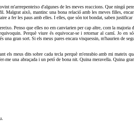
ovint m'arrrepenteixo d'algunes de les meves reaccions. Que ningú pens
rfil. Malgrat això, mantinc una bona relació amb les meves filles, enca
re a fer les paus amb elles. I elles, que són tot bondat, saben justificar 
o. Penso que elles no em canviarien per cap altre, com la majoria de fi
equivoquin. Perquè viure és equivocar-se i retornar al camí. Jo en s
és una gran sort. Si els meus pares encara visquessin, m'haurien de segu
jant els meus dits sobre cada tecla perquè m'enrabio amb mi mateix qua
 fer-me una abraçada i un petó de bona nit. Quina meravella. Quina gran ll
u.