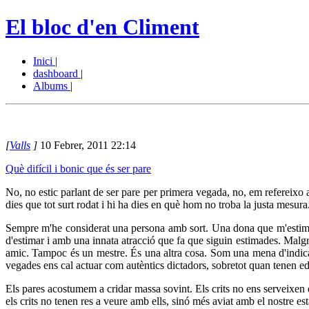
El bloc d'en Climent
Inici
|
dashboard
|
Albums
|
[
Valls
]
10 Febrer, 2011 22:14
Què difícil i bonic que és ser pare
No, no estic parlant de ser pare per primera vegada, no, em refereixo 
dies que tot surt rodat i hi ha dies en què hom no troba la justa mesur
Sempre m'he considerat una persona amb sort. Una dona que m'estima 
d'estimar i amb una innata atracció que fa que siguin estimades. Malgr
amic. Tampoc és un mestre. És una altra cosa. Som una mena d'indicado
vegades ens cal actuar com autèntics dictadors, sobretot quan tenen e
Els pares acostumem a cridar massa sovint. Els crits no ens serveixen 
els crits no tenen res a veure amb ells, sinó més aviat amb el nostre es