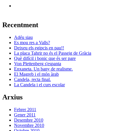
Recentment
Adéu siau
Es mou res a Valls?
Deixeu els egipcis en pau!!
La plaça Tahrir no és el Passeig de Gràcia
Què difícil i bonic que és ser pare
Von Plettenberg s'espanta
Enxaneta. Un bany de realisme.
El Magreb i el món àrab
Candela, recta final.
La Candela i el curs escolar
Arxius
Febrer 2011
Gener 2011
Desembre 2010
Novembre 2010
Octubre 2010