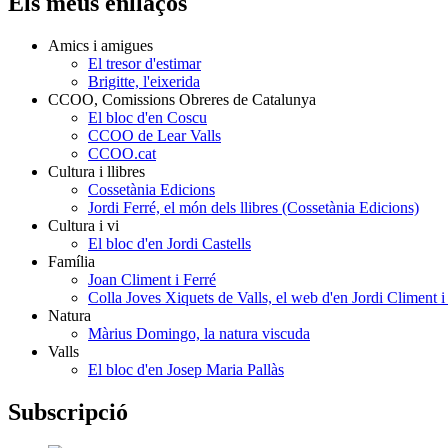
Els meus enllaços
Amics i amigues
El tresor d'estimar
Brigitte, l'eixerida
CCOO, Comissions Obreres de Catalunya
El bloc d'en Coscu
CCOO de Lear Valls
CCOO.cat
Cultura i llibres
Cossetània Edicions
Jordi Ferré, el món dels llibres (Cossetània Edicions)
Cultura i vi
El bloc d'en Jordi Castells
Família
Joan Climent i Ferré
Colla Joves Xiquets de Valls, el web d'en Jordi Climent i
Natura
Màrius Domingo, la natura viscuda
Valls
El bloc d'en Josep Maria Pallàs
Subscripció