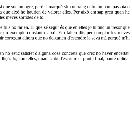
i que sóc un ogre, però si marquéssim un rang entre un pare passota o
ra que això ho haurien de valorar elles. Per això em sap greu quan he
les meves sortides de to.
lls no farien. El que sé segur és que en elles jo hi tinc un tresor que
óc un exemple constant d'això. Em falten dits per comptar les meves
ir corregint alhora que no deixarien d'estendre la seva mà perquè m'hi
n no estic satisfet d'alguna cosa concreta que crec no haver encertat.
içó. Jo, com elles, quan acabi d'escriure el punt i final, hauré oblidat