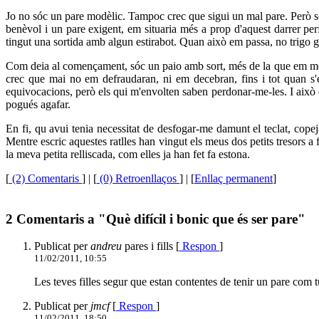
Jo no sóc un pare modèlic. Tampoc crec que sigui un mal pare. Però s
benèvol i un pare exigent, em situaria més a prop d'aquest darrer pe
tingut una sortida amb algun estirabot. Quan això em passa, no trigo gai
Com deia al començament, sóc un paio amb sort, més de la que em mereix
crec que mai no em defraudaran, ni em decebran, fins i tot quan s'
equivocacions, però els qui m'envolten saben perdonar-me-les. I això 
pogués agafar.
En fi, qu avui tenia necessitat de desfogar-me damunt el teclat, cope
Mentre escric aquestes ratlles han vingut els meus dos petits tresors a
la meva petita relliscada, com elles ja han fet fa estona.
[
(2) Comentaris
]
| [
(0) Retroenllaços
] | [
Enllaç permanent
]
2 Comentaris a "Què difícil i bonic que és ser pare"
Publicat per
andreu
pares i fills [
Respon
]
11/02/2011, 10:55
Les teves filles segur que estan contentes de tenir un pare com t
Publicat per
jmcf
[
Respon
]
11/02/2011, 18:50