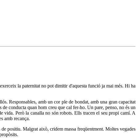
xerceix la paternitat no pot dimitir d'aquesta funció ja mai més. Hi ha
llós. Responsables, amb un cor ple de bondat, amb una gran capacitat
utes de conducta quan hom creu que cal fer-ho. Un pare, penso, no és un
 vida. Però la canalla no són robots. Ells tracen el seu propi camí. A
des amb recança.
res de positiu. Malgrat això, cridem massa freqüentment. Moltes vegades
propòsits.