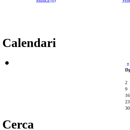
Música (0)
Venè
Calendari
«
D
2
9
16
23
30
Cerca