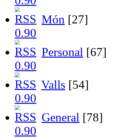
Món
[27]
Personal
[67]
Valls
[54]
General
[78]