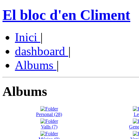
El bloc d'en Climent
Inici
|
dashboard
|
Albums
|
Albums
Personal (28)
Le
Valls (7)
Gene