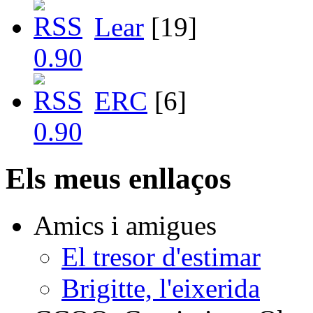
Lear
[19]
ERC
[6]
Els meus enllaços
Amics i amigues
El tresor d'estimar
Brigitte, l'eixerida