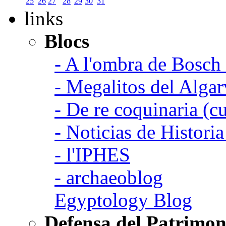
25
26
27
28
29
30
31
links
Blocs
- A l'ombra de Bosch
- Megalitos del Algar
- De re coquinaria (c
- Noticias de Histori
- l'IPHES
- archaeoblog
Egyptology Blog
Defensa del Patrimon