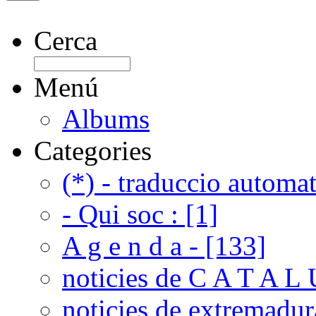
Cerca
Menú
Albums
Categories
(*) - traduccio automat
- Qui soc : [1]
A g e n d a - [133]
noticies de C A T A L 
noticies de extremadur