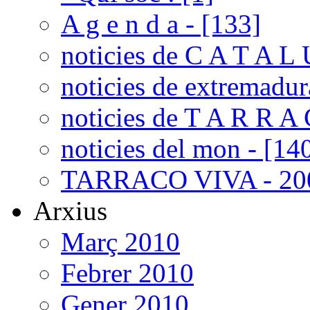
A g e n d a - [133]
noticies de C A T A L 
noticies de extremadur
noticies de T A R R A 
noticies del mon - [14
TARRACO VIVA - 200
Arxius
Març 2010
Febrer 2010
Gener 2010