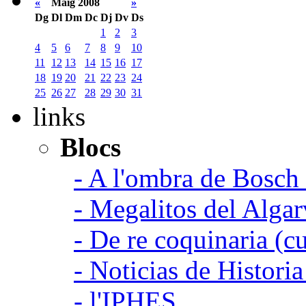
«
Maig 2008
»
Dg
Dl
Dm
Dc
Dj
Dv
Ds
1
2
3
4
5
6
7
8
9
10
11
12
13
14
15
16
17
18
19
20
21
22
23
24
25
26
27
28
29
30
31
links
Blocs
- A l'ombra de Bosch
- Megalitos del Algar
- De re coquinaria (c
- Noticias de Histori
- l'IPHES