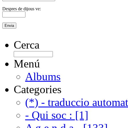
Despres de dijous ve:
Cerca
Menú
Albums
Categories
(*) - traduccio automat
- Qui soc : [1]
A g e n d a - [133]