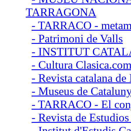
TARRAGONA
- TARRACO - metamor
- Patrimoni de Valls
- INSTITUT CATA
- Cultura Clasica.co
- Revista catalana d
- Museus de Catalun
- TARRACO - El conj
- Revista de Estudio
- Institut d'Estudis C