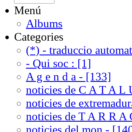
Menú
Albums
Categories
(*) - traduccio automat
- Qui soc : [1]
A g e n d a - [133]
noticies de C A T A L 
noticies de extremadur
noticies de T A R R A 
noticies del mon - [14