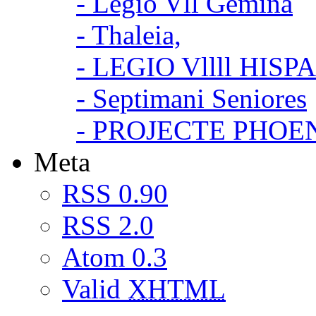
- Legio Vll Gemina
- Thaleia,
- LEGIO Vllll HISP
- Septimani Seniores
- PROJECTE PHOE
Meta
RSS 0.90
RSS 2.0
Atom 0.3
Valid
XHTML