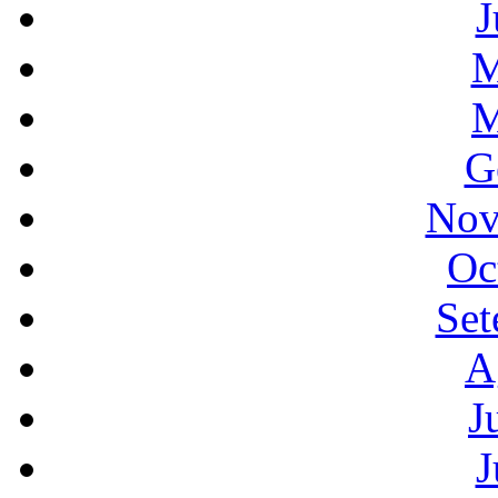
J
M
M
G
Nov
Oc
Set
A
J
J