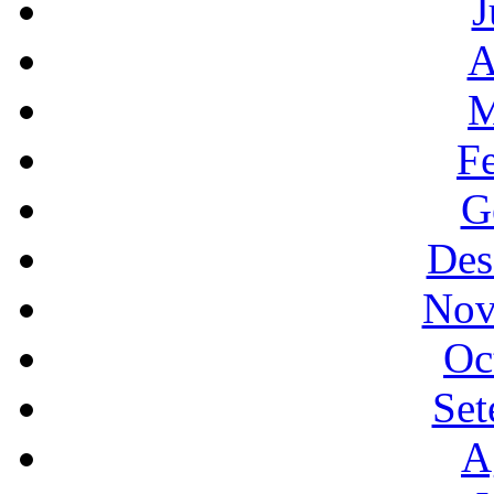
J
A
M
F
G
Des
Nov
Oc
Set
A