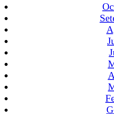
Oc
Set
A
J
J
M
A
M
F
G