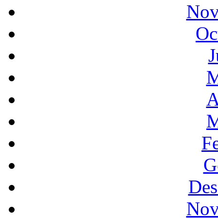
Nov
Oc
J
M
A
M
F
G
Des
Nov