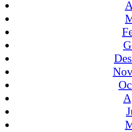
A
M
F
G
Des
Nov
Oc
A
J
M