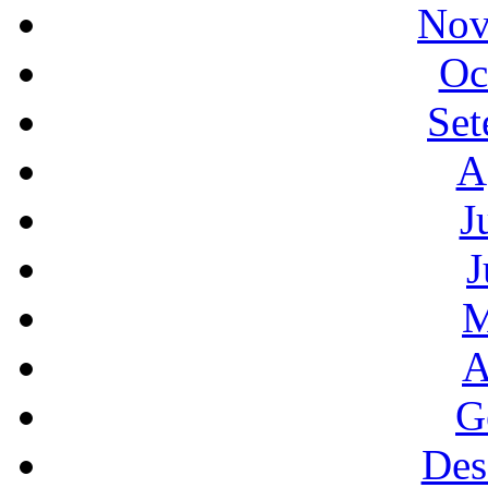
Nov
Oc
Set
A
J
J
M
A
G
Des