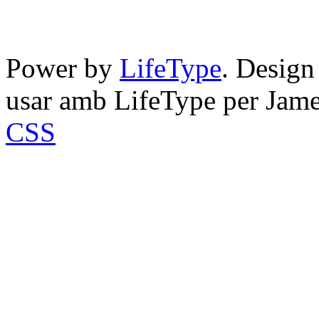
Power by
LifeType
. Desig
usar amb LifeType per Jam
CSS