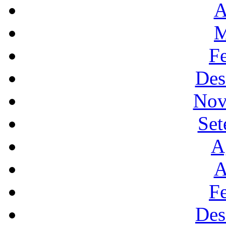
A
M
F
Des
Nov
Set
A
A
F
Des