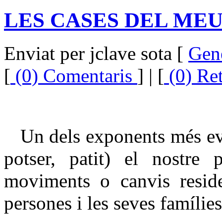
LES CASES DEL ME
Enviat per jclave sota [
Gen
[
(0) Comentaris
] | [
(0) Re
Un dels exponents més ev
potser, patit) el nostre
moviments o canvis reside
persones i les seves famílie