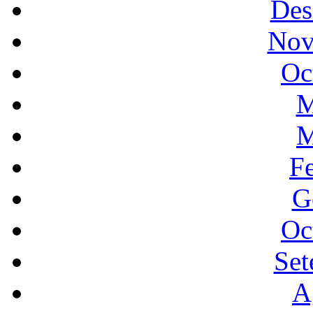
Des
Nov
Oc
M
M
F
G
Oc
Set
A