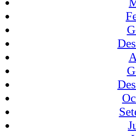
M
F
G
Des
A
G
Des
Oc
Set
J