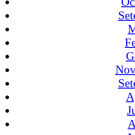
Oc
Set
M
F
G
Nov
Set
A
J
A