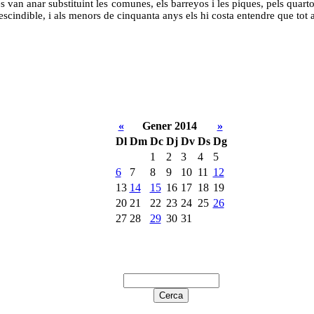
an anar substituint les comunes, els barreyos i les piques, pels quarto
cindible, i als menors de cinquanta anys els hi costa entendre que tot 
«
Gener 2014
»
Dl
Dm
Dc
Dj
Dv
Ds
Dg
1
2
3
4
5
6
7
8
9
10
11
12
13
14
15
16
17
18
19
20
21
22
23
24
25
26
27
28
29
30
31