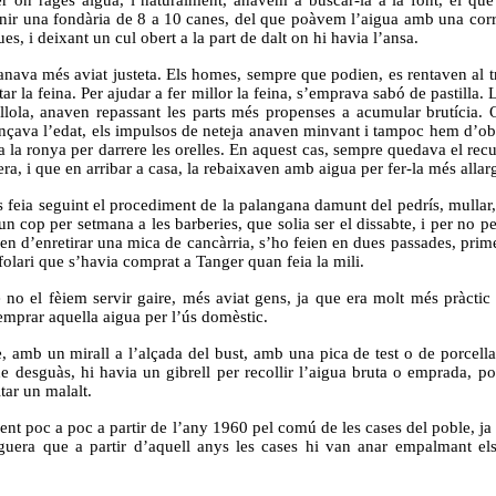
enir una fondària de 8 a 10 canes, del que poàvem l’aigua amb una corri
, i deixant un cul obert a la part de dalt on hi havia l’ansa.
nava més aviat justeta. Els homes, sempre que podien, es rentaven al tros,
etar la feina. Per ajudar a fer millor la feina, s’emprava sabó de pastilla
llola, anaven repassant les parts més propenses a acumular brutícia. 
nçava l’edat, els impulsos de neteja anaven minvant i tampoc hem d’obvia
ortia la ronya per darrere les orelles. En aquest cas, sempre quedava el 
, i que en arribar a casa, la rebaixaven amb aigua per fer-la més allar
s feia seguint el procediment de la palangana damunt del pedrís, mullar,
n cop per setmana a les barberies, que solia ser el dissabte, i per no pe
n d’enretirar una mica de cancàrria, s’ho feien en dues passades, primer
afolari que s’havia comprat a Tanger quan feia la mili.
 el fèiem servir gaire, més aviat gens, ja que era molt més pràctic i
’emprar aquella aigua per l’ús domèstic.
mb un mirall a l’alçada del bust, amb una pica de test o de porcellana
t de desguàs, hi havia un gibrell per recollir l’aigua bruta o emprada
tar un malalt.
fent poc a poc a partir de l’any 1960 pel comú de les cases del poble, j
guera que a partir d’aquell anys les cases hi van anar empalmant e