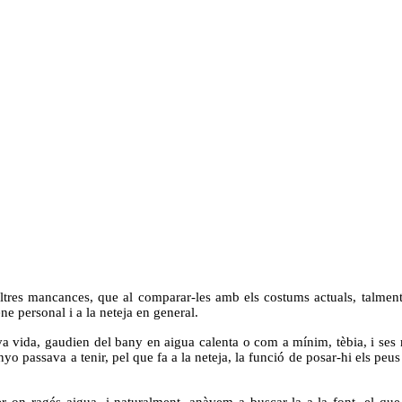
res mancances, que al comparar-les amb els costums actuals, talment
ne personal i a la neteja en general.
seva vida, gaudien del bany en aigua calenta o com a mínim, tèbia, i s
yo passava a tenir, pel que fa a la neteja, la funció de posar-hi els peu
 on ragés aigua, i naturalment, anàvem a buscar-la a la font, el que