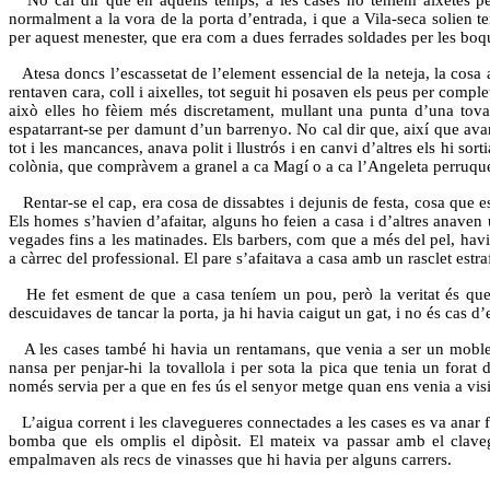
normalment a la vora de la porta d’entrada, i que a Vila-seca solien t
per aquest menester, que era com a dues ferrades soldades per les boques
Atesa doncs l’escassetat de l’element essencial de la neteja, la cosa a
rentaven cara, coll i aixelles, tot seguit hi posaven els peus per compl
això elles ho fèiem més discretament, mullant una punta d’una tova
espatarrant-se per damunt d’un barrenyo. No cal dir que, així que ava
tot i les mancances, anava polit i llustrós i en canvi d’altres els hi s
colònia, que compràvem a granel a ca Magí o a ca l’Angeleta perruquera
Rentar-se el cap, era cosa de dissabtes i dejunis de festa, cosa que e
Els homes s’havien d’afaitar, alguns ho feien a casa i d’altres anaven u
vegades fins a les matinades. Els barbers, com que a més del pel, havie
a càrrec del professional. El pare s’afaitava a casa amb un rasclet estr
He fet esment de que a casa teníem un pou, però la veritat és que no
descuidaves de tancar la porta, ja hi havia caigut un gat, i no és cas d
A les cases també hi havia un rentamans, que venia a ser un moble, a
nansa per penjar-hi la tovallola i per sota la pica que tenia un fora
només servia per a que en fes ús el senyor metge quan ens venia a visi
L’aigua corrent i les clavegueres connectades a les cases es va anar 
bomba que els omplis el dipòsit. El mateix va passar amb el clave
empalmaven als recs de vinasses que hi havia per alguns carrers.