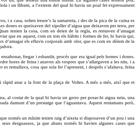
ola i un llibant, a l’extrem del qual hi havia un poal fet expressament
 i a casa, solien treure’s la samarreta, i des de la pica de la cuina es
. Les dones es queixaven del xipoller d’aigua que deixaven per terra, per
Quan tenien la cosa, com en deien de la regla, es rentaven d’amagat
r que en aquest, com en tots els hàbits i formes de fer, hi havia qui,
recurs d’amagar els efluvis corporals amb olor, que es com en dèiem de la
gadora.
 ensabonar, fregar i esbandir, procés que era igual pels homes i dones.
rdre hores de feina i anaven als vespres que s’allargaven a les nits, i a
 es remullava, cosa que sola fer l’aprenent, i després s’afaitava, feina
 ràpid anar a la font de la plaça de Voltes. A més a més, així que et
, al costat de la qual hi havia un gerro per posar-hi aigua neta, una
, posada damunt d’un prestatge que l’aguantava. Aquest rentamans però,
a que només un mínim tenien raig d’aixeta si disposaven d’un pou i una
ls seus desguassos, ja que abans només hi havien algunes cases que