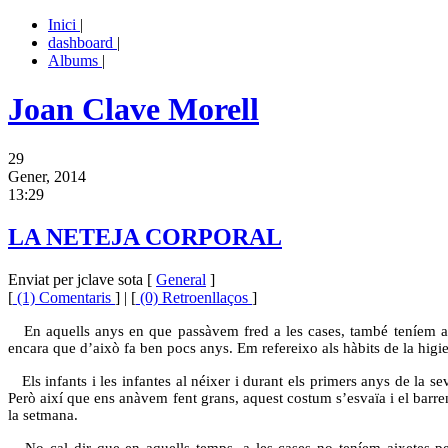
Inici
|
dashboard
|
Albums
|
Joan Clave Morell
29
Gener, 2014
13:29
LA NETEJA CORPORAL
Enviat per jclave sota [
General
]
[
(1) Comentaris
] | [
(0) Retroenllaços
]
En aquells anys en que passàvem fred a les cases, també teníem alt
encara que d’això fa ben pocs anys. Em refereixo als hàbits de la higie
Els infants i les infantes al néixer i durant els primers anys de la 
Però així que ens anàvem fent grans, aquest costum s’esvaïa i el barren
la setmana.
No cal dir que en aquells temps, a les cases no teníem aixetes per