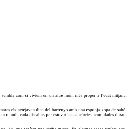
 sembla com si vivíem en un altre món, més proper a l’edat mitjana,
es mares els netejaven dins del barrenyo amb una esponja xopa de sabó.
s en remull, cada dissabte, per estovar les cancàrries acumulades durant
 vol dir, que teníem una estiba minsa. En algunes cases teníem pou,