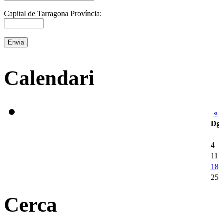
Capital de Tarragona Província:
Calendari
«
D
4
11
18
25
Cerca