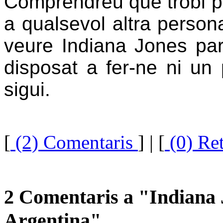
Comprendreu que trobi p
a qualsevol altra person
veure Indiana Jones par
disposat a fer-ne ni un 
sigui.
[
(2) Comentaris
]
| [
(0) Re
2 Comentaris a "Indiana J
Argentina"