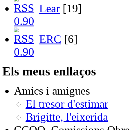
Lear
[19]
ERC
[6]
Els meus enllaços
Amics i amigues
El tresor d'estimar
Brigitte, l'eixerida
CCOO, Comissions Obrer