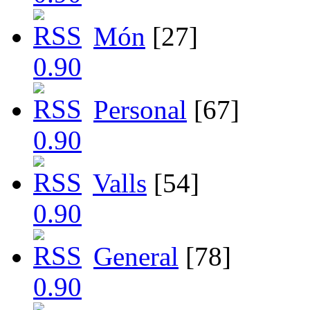
Món
[27]
Personal
[67]
Valls
[54]
General
[78]