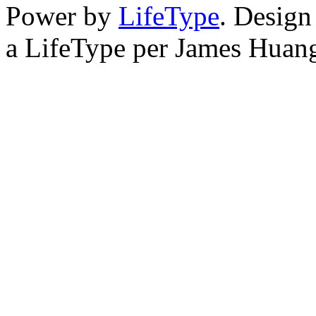
Power by
LifeType
. Desig
a LifeType per James Huan