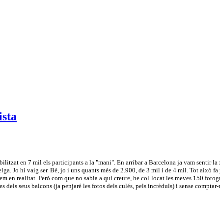
ista
tzat en 7 mil els participants a la "mani". En arribar a Barcelona ja vam sentir la xi
lga. Jo hi vaig ser. Bé, jo i uns quants més de 2.900, de 3 mil i de 4 mil. Tot això f
em en realitat. Però com que no sabia a qui creure, he col·locat les meves 150 fotogr
els seus balcons (ja penjaré les fotos dels culés, pels incrèduls) i sense comptar-me