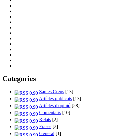
Categories
Santes Creus
[13]
Artícles publicats
[13]
Artícles d'opinió
[28]
Comentaris
[10]
Relats
[2]
Frases
[2]
General
[1]