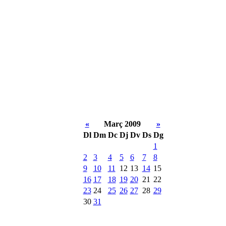
«
Març 2009
»
Dl
Dm
Dc
Dj
Dv
Ds
Dg
1
2
3
4
5
6
7
8
9
10
11
12
13
14
15
16
17
18
19
20
21
22
23
24
25
26
27
28
29
30
31