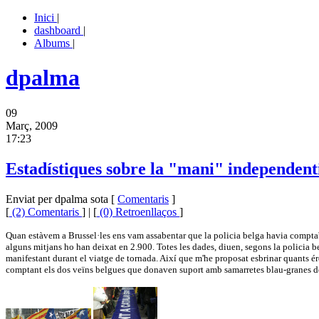
Inici
|
dashboard
|
Albums
|
dpalma
09
Març, 2009
17:23
Estadístiques sobre la "mani" independent
Enviat per dpalma sota [
Comentaris
]
[
(2) Comentaris
] | [
(0) Retroenllaços
]
Quan estàvem a Brussel·les ens vam assabentar que la policia belga havia comptabili
alguns mitjans ho han deixat en 2.900. Totes les dades, diuen, segons la policia be
manifestant durant el viatge de tornada. Així que m'he proposat esbrinar quants ér
comptant els dos veïns belgues que donaven suport amb samarretes blau-granes des d