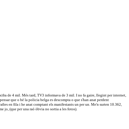
fra de 4 mil. Més tard, TV3 informava de 3 mil. I no fa gaire, llegint per internet,
a pensar que o bé la policia belga es descompta o que s'han anat perdent
afies en fila i he anat comptant els manifestants un per un. Me'n surten 10.362,
 jo, (que per una raó òbvia no sortia a les fotos).