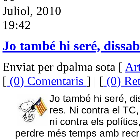
Juliol, 2010
19:42
Jo també hi seré, dissab
Enviat per dpalma sota [
Art
[
(0) Comentaris
] | [
(0) Re
Jo també hi seré, d
res. Ni contra el TC
ni contra els polític
perdre més temps amb recrim