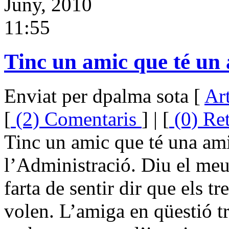
Juny, 2010
11:55
Tinc un amic que té un 
Enviat per dpalma sota [
Art
[
(2) Comentaris
] | [
(0) Re
Tinc un amic que té una ami
l’Administració. Diu el meu
farta de sentir dir que els t
volen. L’amiga en qüestió tr