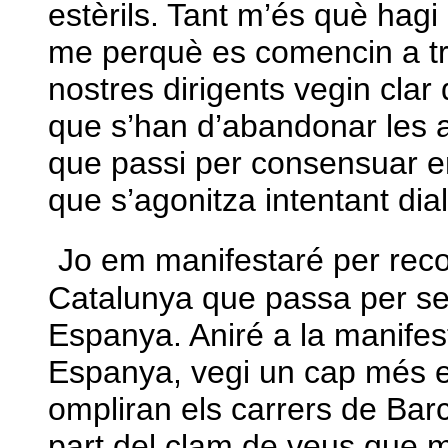
estèrils. Tant m’és què hagi 
me perquè es comencin a tr
nostres dirigents vegin cla
que s’han d’abandonar les a
que passi per consensuar en
que s’agonitza intentant di
Jo em manifestaré per recol
Catalunya que passa per se
Espanya. Aniré a la manife
Espanya, vegi un cap més e
ompliran els carrers de Bar
part del clam de veus que m’