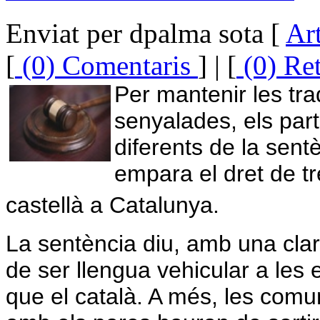
Enviat per dpalma sota [
Art
[
(0) Comentaris
] | [
(0) Re
Per mantenir les tr
senyalades, els parti
diferents de la sen
empara el dret de tr
castellà a Catalunya.
La sentència diu, amb una clar
de ser llengua vehicular a les 
que el català. A més, les comu