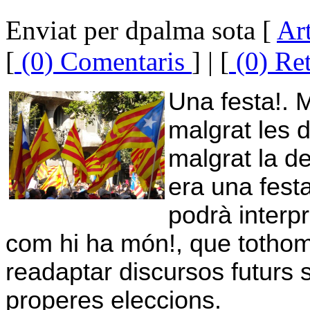
Enviat per dpalma sota [
Art
[
(0) Comentaris
] | [
(0) Re
Una festa!. 
malgrat les d
malgrat la des
era una fest
podrà interpr
com hi ha món!, que tothom
readaptar discursos futurs si
properes eleccions.