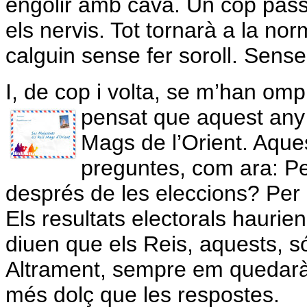
engolir amb cava. Un cop pass
els nervis. Tot tornarà a la nor
calguin sense fer soroll. Sens
I, de cop i volta, se m’han omp
pensat que aquest any
Mags de l’Orient. Aque
preguntes, com ara: Pe
després de les eleccions? Per
Els resultats electorals haurie
diuen que els Reis, aquests, só
Altrament, sempre em quedarà 
més dolç que les respostes.