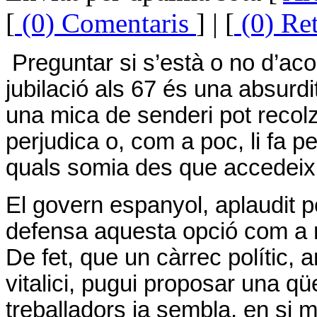
[
(0) Comentaris
] | [
(0) Re
Preguntar si s’està o no d’aco
jubilació als 67 és una absurd
una mica de senderi pot recol
perjudica o, com a poc, li fa p
quals somia des que accedeix 
El govern espanyol, aplaudit 
defensa aquesta opció com a m
De fet, que un càrrec polític, 
vitalici, pugui proposar una qü
treballadors ja sembla, en si m