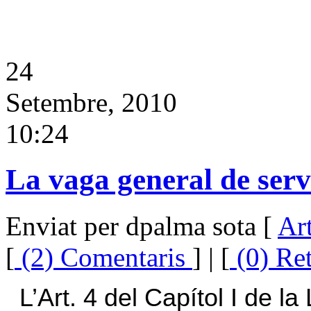
24
Setembre, 2010
10:24
La vaga general de serv
Enviat per dpalma sota [
Art
[
(2) Comentaris
] | [
(0) Re
L’Art. 4 del Capítol I de
la 