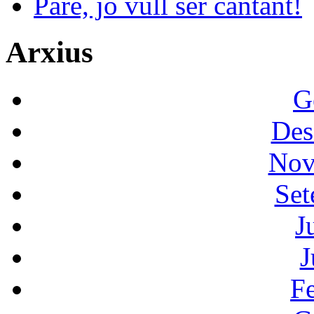
Pare, jo vull ser cantant!
Arxius
G
Des
Nov
Set
J
J
F