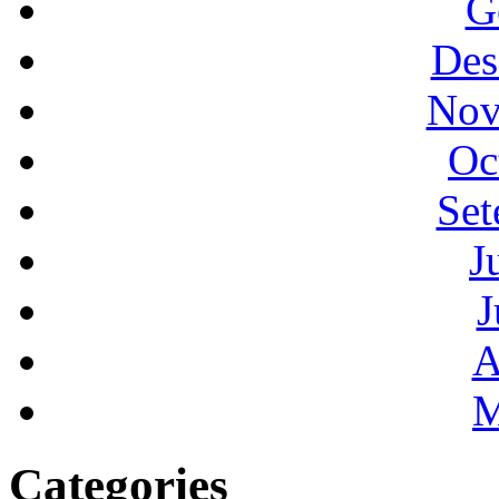
G
Des
Nov
Oc
Set
J
J
A
M
Categories