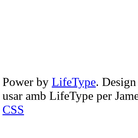
Power by
LifeType
. Desig
usar amb LifeType per Jam
CSS