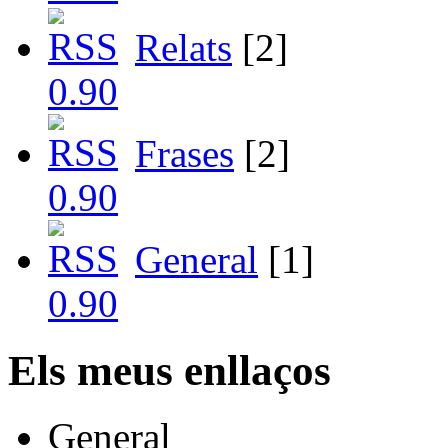
Relats
[2]
Frases
[2]
General
[1]
Els meus enllaços
General