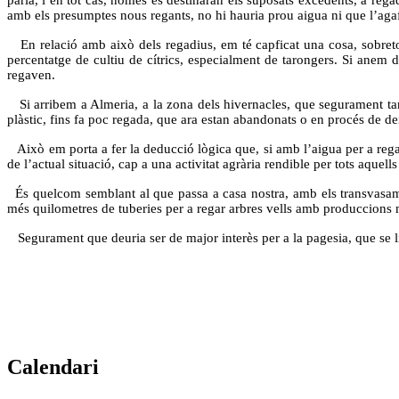
amb els presumptes nous regants, no hi hauria prou aigua ni que l’agaf
En relació amb això dels regadius, em té capficat una cosa, sobreto
percentatge de cultiu de cítrics, especialment de tarongers. Si ane
regaven.
Si arribem a Almeria, a la zona dels hivernacles, que segurament tam
plàstic, fins fa poc regada, que ara estan abandonats o en procés de d
Això em porta a fer la deducció lògica que, si amb l’aigua per a rega
de l’actual situació, cap a una activitat agrària rendible per tots aquell
És quelcom semblant al que passa a casa nostra, amb els transvasament
més quilometres de tuberies per a regar arbres vells amb produccions
Segurament que deuria ser de major interès per a la pagesia, que se li
Calendari