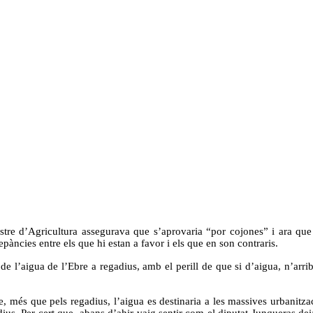
stre d’Agricultura assegurava que s’aprovaria “por cojones” i ara que 
epàncies entre els que hi estan a favor i els que en son contraris.
l’aigua de l’Ebre a regadius, amb el perill de que si d’aigua, n’arriba
més que pels regadius, l’aigua es destinaria a les massives urbanitzacio
adius. Per cert que, abans d’ahir vaig sentir com el diputat Junqueras 