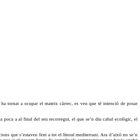
ha tornat a ocupar el mateix càrrec, es veu que té intenció de posar
 poca a al final del seu recorregut, el que se’n diu cabal ecològic, el
ns que s’estaven fent a tot el litoral mediterrani. Ara d’això no se’n
deia que si el govern havia de complir els compromisos que havia agafat