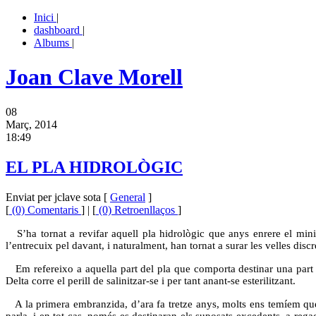
Inici
|
dashboard
|
Albums
|
Joan Clave Morell
08
Març, 2014
18:49
EL PLA HIDROLÒGIC
Enviat per jclave sota [
General
]
[
(0) Comentaris
] | [
(0) Retroenllaços
]
S’ha tornat a revifar aquell pla hidrològic que anys enrere el mini
l’entrecuix pel davant, i naturalment, han tornat a surar les velles discr
Em refereixo a aquella part del pla que comporta destinar una part de 
Delta corre el perill de salinitzar-se i per tant anant-se esterilitzant.
A la primera embranzida, d’ara fa tretze anys, molts ens temíem que, 
parla, i en tot cas, només es destinaran els suposats excedents, a reg