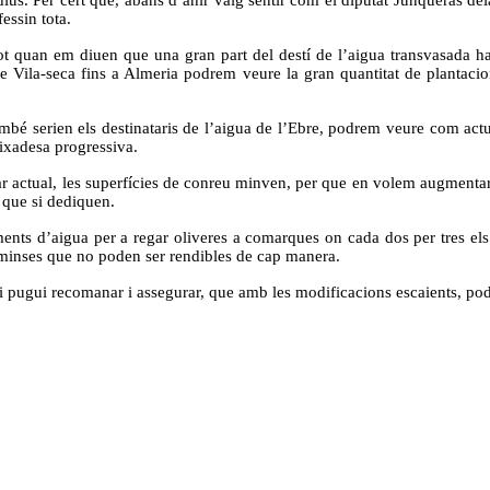
essin tota.
t quan em diuen que una gran part del destí de l’aigua transvasada ha 
m de Vila-seca fins a Almeria podrem veure la gran quantitat de planta
bé serien els destinataris de l’aigua de l’Ebre, podrem veure com actua
eixadesa progressiva.
r actual, les superfícies de conreu minven, per que en volem augmentar
s que si dediquen.
s d’aigua per a regar oliveres a comarques on cada dos per tres els hi 
 minses que no poden ser rendibles de cap manera.
 pugui recomanar i assegurar, que amb les modificacions escaients, podra