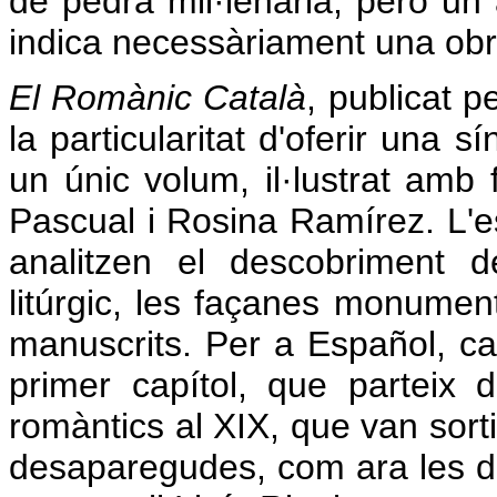
de pedra mil·lenària, però un 
indica necessàriament una obr
El Romànic Català
, publicat p
la particularitat d'oferir una 
un únic volum, il·lustrat am
Pascual i Rosina Ramírez. L'es
analitzen el descobriment de
litúrgic, les façanes monumenta
manuscrits. Per a Español, cal 
primer capítol, que parteix 
romàntics al XIX, que van sorti
desaparegudes, com ara les de