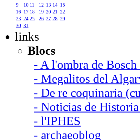
9
10
11
12
13
14
15
16
17
18
19
20
21
22
23
24
25
26
27
28
29
30
31
links
Blocs
- A l'ombra de Bosch
- Megalitos del Algar
- De re coquinaria (c
- Noticias de Histori
- l'IPHES
- archaeoblog