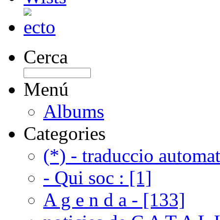
Cerca
Menú
Albums
Categories
(*) - traduccio automat
- Qui soc : [1]
A g e n d a - [133]