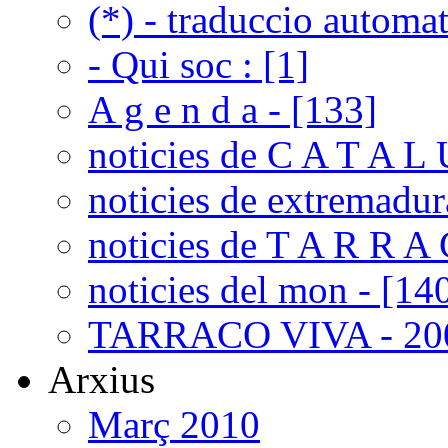
(*) - traduccio automat
- Qui soc : [1]
A g e n d a - [133]
noticies de C A T A L 
noticies de extremadur
noticies de T A R R A 
noticies del mon - [14
TARRACO VIVA - 200
Arxius
Març 2010