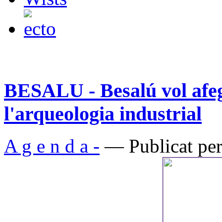
BESALU - Besalú vol afegir
l'arqueologia industrial
A g e n d a -
— Publicat per