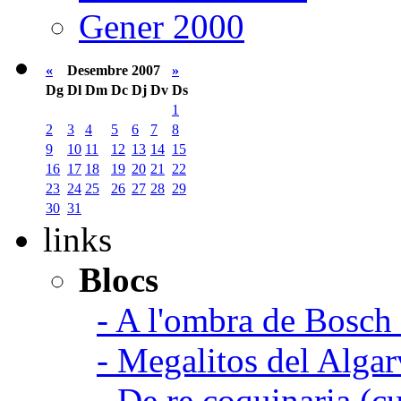
Gener 2000
«
Desembre 2007
»
Dg
Dl
Dm
Dc
Dj
Dv
Ds
1
2
3
4
5
6
7
8
9
10
11
12
13
14
15
16
17
18
19
20
21
22
23
24
25
26
27
28
29
30
31
links
Blocs
- A l'ombra de Bosch
- Megalitos del Algar
- De re coquinaria (c