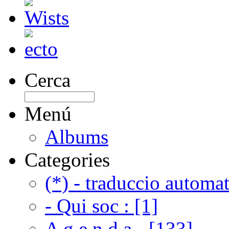
Cerca
Menú
Albums
Categories
(*) - traduccio automat
- Qui soc : [1]
A g e n d a - [133]