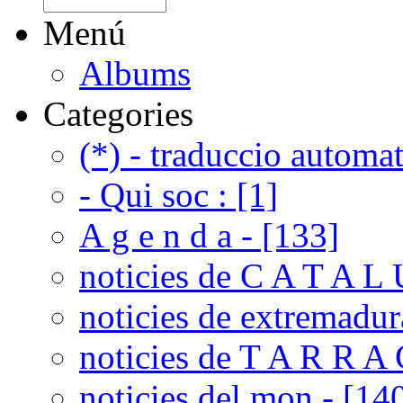
Menú
Albums
Categories
(*) - traduccio automat
- Qui soc : [1]
A g e n d a - [133]
noticies de C A T A L 
noticies de extremadur
noticies de T A R R A 
noticies del mon - [14