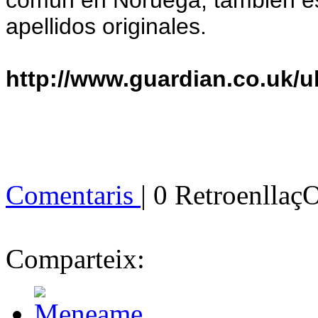
común en Noruega, también e
apellidos originales.
http://www.guardian.co.uk/u
Comentaris
| 0 Retroenllaç
Comparteix: