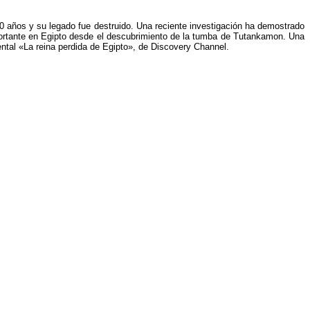
0 años y su legado fue destruido. Una reciente investigación ha demostrado
portante en Egipto desde el descubrimiento de la tumba de Tutankamon. Una
ntal «La reina perdida de Egipto», de Discovery Channel.