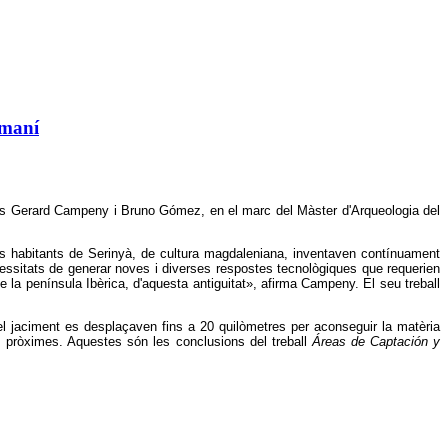
omaní
òlegs Gerard Campeny i Bruno Gómez, en el marc del Màster d'Arqueologia del
Els habitants de Serinyà, de cultura magdaleniana, inventaven contínuament
ssitats de generar noves i diverses respostes tecnològiques que requerien
e la península Ibèrica, d'aquesta antiguitat», afirma Campeny. El seu treball
 jaciment es desplaçaven fins a 20 quilòmetres per aconseguir la matèria
nes pròximes. Aquestes són les conclusions del treball
Áreas de Captación y