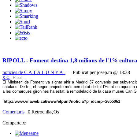
RIPOLL - Foment destina 1,8 milions de l'1% cultura
noticies de C A T A L U N Y A -
— Publicat per josep.m @ 18:38
X.C.
.
Ripoll
El Ministeri de Foment va signar ahir a Madrid 37 convenis per subvencion
catalans. De fet, el segon projecte més ben dotat de tot l'Estat en aquesta 
a les comarques gironines ha estat la remodelació de la casa museu Can Gi
http://www.vilaweb.cat/www/elpunt/noticia?p_idcmp=2655061
Comentaris
| 0 RetroenllaçOs
Comparteix: