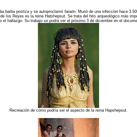
ba barba postiza y se autoproclamó faraón. Murió de una infección hace 3.50
 de los Reyes es la reina Hatshepsut. Se trata del hito arqueológico más im
 el hallazgo. Su trabajo se podrá ver el próximo 3 de diciembre en el docume
Recreación de cómo podría ser el aspecto de la reina Hapshepsut.