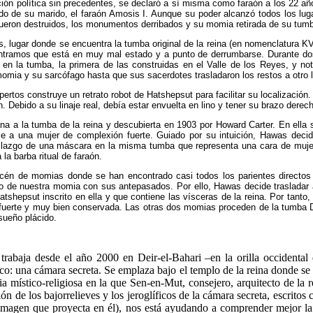
ón política sin precedentes, se declaró a sí misma como faraón a los 22 año
ado de su marido, el faraón Amosis I. Aunque su poder alcanzó todos los lug
s fueron destruidos, los monumentos derribados y su momia retirada de su tum
s, lugar donde se encuentra la tumba original de la reina (en nomenclatura K
ntramos que está en muy mal estado y a punto de derrumbarse. Durante dos d
n la tumba, la primera de las construidas en el Valle de los Reyes, y notam
omia y su sarcófago hasta que sus sacerdotes trasladaron los restos a otro
tos construye un retrato robot de Hatshepsut para facilitar su localización.
ón. Debido a su linaje real, debía estar envuelta en lino y tener su brazo der
a la tumba de la reina y descubierta en 1903 por Howard Carter. En ella se
ece a una mujer de complexión fuerte. Guiado por su intuición, Hawas deci
hallazgo de una máscara en la misma tumba que representa una cara de mujer
la barba ritual de faraón.
cén de momias donde se han encontrado casi todos los parientes directos d
o de nuestra momia con sus antepasados. Por ello, Hawas decide trasladar 
tshepsut inscrito en ella y que contiene las vísceras de la reina. Por tant
ión fuerte y muy bien conservada. Las otras dos momias proceden de la tumba D
sueño plácido.
trabaja desde el año 2000 en Deir-el-Bahari –en la orilla occidental
o: una cámara secreta. Se emplaza bajo el templo de la reina donde s
ia místico-religiosa en la que Sen-en-Mut, consejero, arquitecto de la 
n de los bajorrelieves y los jeroglíficos de la cámara secreta, escritos c
 imagen que proyecta en él), nos está ayudando a comprender mejor la 