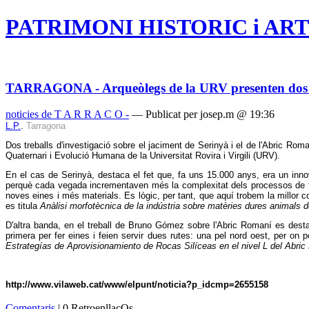
PATRIMONI HISTORIC i ART
TARRAGONA - Arqueòlegs de la URV presenten dos tre
noticies de T A R R A C O -
— Publicat per josep.m @ 19:36
L.P.
.
Tarragona
Dos treballs d'investigació sobre el jaciment de Serinyà i el de l'Abric R
Quaternari i Evolució Humana de la Universitat Rovira i Virgili (URV).
En el cas de Serinyà, destaca el fet que, fa uns 15.000 anys, era un inno
perquè cada vegada incrementaven més la complexitat dels processos de tr
noves eines i més materials. Es lògic, per tant, que aquí trobem la millor c
es titula
Anàlisi morfotècnica de la indústria sobre matèries dures animals d
D'altra banda, en el treball de Bruno Gómez sobre l'Abric Romaní es des
primera per fer eines i feien servir dues rutes: una pel nord oest, per on 
Estrategías de Aprovisionamiento de Rocas Silíceas en el nivel L del Abri
http://www.vilaweb.cat/www/elpunt/noticia?p_idcmp=2655158
Comentaris
| 0 RetroenllaçOs