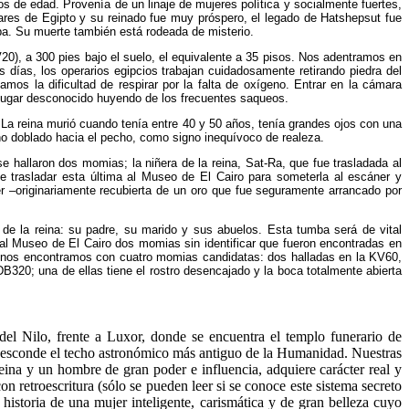
s de edad. Provenía de un linaje de mujeres política y socialmente fuertes,
ares de Egipto y su reinado fue muy próspero, el legado de Hatshepsut fue
ba. Su muerte también está rodeada de misterio.
V20), a 300 pies bajo el suelo, el equivalente a 35 pisos. Nos adentramos en
ías, los operarios egipcios trabajan cuidadosamente retirando piedra del
os la dificultad de respirar por la falta de oxígeno. Entrar en la cámara
 lugar desconocido huyendo de los frecuentes saqueos.
 La reina murió cuando tenía entre 40 y 50 años, tenía grandes ojos con una
echo doblado hacia el pecho, como signo inequívoco de realeza.
 hallaron dos momias; la niñera de la reina, Sat-Ra, que fue trasladada al
de trasladar esta última al Museo de El Cairo para someterla al escáner y
 –originariamente recubierta de un oro que fue seguramente arrancado por
e la reina: su padre, su marido y sus abuelos. Esta tumba será de vital
al Museo de El Cairo dos momias sin identificar que fueron encontradas en
o, nos encontramos con cuatro momias candidatas: dos halladas en la KV60,
B320; una de ellas tiene el rostro desencajado y la boca totalmente abierta
 del Nilo, frente a Luxor, donde se encuentra el templo funerario de
e esconde el techo astronómico más antiguo de la Humanidad. Nuestras
reina y un hombre de gran poder e influencia, adquiere carácter real y
on retroescritura (sólo se pueden leer si se conoce este sistema secreto
historia de una mujer inteligente, carismática y de gran belleza cuyo