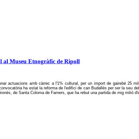
l al Museu Etnogràfic de Ripoll
ar actuacions amb càrrec a l'1% cultural, per un import de gairebé 25 mili
convocatòria ha estat la reforma de l'edifici de can Budallés per ser la seu de
ronès, de Santa Coloma de Farners, que ha rebut una partida de mig milió d'