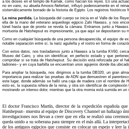
a los dioses en el templo de Karnak, como hacían los reyes. En una actuaci
no en vano, su abuela Amosis-Nefertari, influyó poderosamente en el rein
sistemáticamente borrado de la historia de Egipto. Los registros histórico
La reina perdida.
La búsqueda del cuerpo se inicia en el Valle de los Reye
ella de la mano del veterano arqueólogo egipcio Zahi Hawass, y nos enco
túnel hasta que de pronto se revela la cámara. Entramos junto a Hawass e
mortuoria de Hatshepsut es impresionante, ya que aquí se depositaron su m
Como en cualquier búsqueda de una persona desaparecida, el equipo de exper
notable separación entre sí, la nariz aguileña y el rostro en forma de coraz
Con estos datos, nos trasladamos junto a Hawass a la tumba KV60, cercana 
Museo del Cairo, y otra sin identificar, en perfecto estado y que perten
comprobar si se trata de Hatshepsut. Su decisión está reforzada por el 
ladrones– y en cuya barbilla se encuentran unos agujeros donde iba ubicada 
Para ampliar la búsqueda, nos dirigimos a la tumba DB320, un gran alma
importancia para realizar las pruebas de ADN que demuestren el parentesc
este lugar, donde además se halló una caja de madera con el nombre de Ha
esto es, la supuesta niñera de la reina, y otra sin identificar de complex
mostrando un intenso dolor, mientras que la otra momia está sumida en un 
El doctor Francisco Martín, director de la expedición española que 
Hatshepsut– muestra al equipo de Discovery Channel un hallazgo únic
investigaciones nos llevan a creer que en ella se realizó una ceremon
queda unido a su soberana para siempre en el más allá. La interpretació
de los antiguos egipcios que consiste en colocar un espejo y leer la