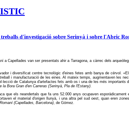
ISTIC
balls d'investigació sobre Serinyà i sobre l'Abric R
omaní a Capellades van ser presentats ahir a Tarragona, a càrrec dels arque
vador i diversificat centre tecnològic d'eines fetes amb banya de cérvol. «
eball i manufacturació de les eines. Al mateix temps, augmentaven les nece
ol·lecció de Catalunya d'artefactes fets amb os i una de les més importants d
e la Bora Gran d'en Carreras (Serinyà, Pla de l'Estany)
.
taca que els neandertals que fa uns 52.000 anys ocupaven esporàdicament el
portaven el material d'origen llunyà, i una altra pel sud oest, quan eren zo
c Romaní (Capellades, Barcelona)
, de Gómez.