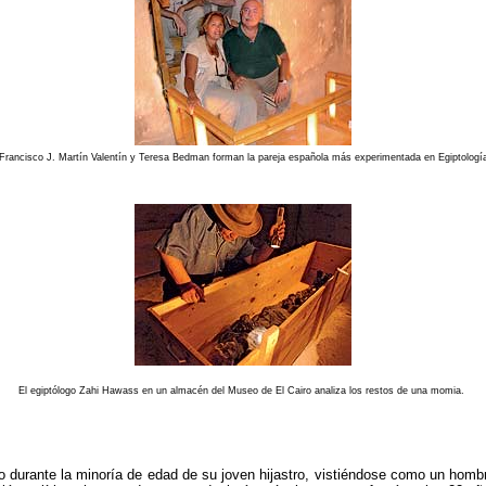
Francisco J. Martín Valentín y Teresa Bedman forman la pareja española más experimentada en Egiptologí
El egiptólogo Zahi Hawass en un almacén del Museo de El Cairo analiza los restos de una momia.
o durante la minoría de edad de su joven hijastro, vistiéndose como un hom