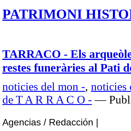
PATRIMONI HISTOR
TARRACO - Els arqueòleg
restes funeràries al Pati 
noticies del mon -
,
noticies
de T A R R A C O -
— Publi
Agencias / Redacción
|