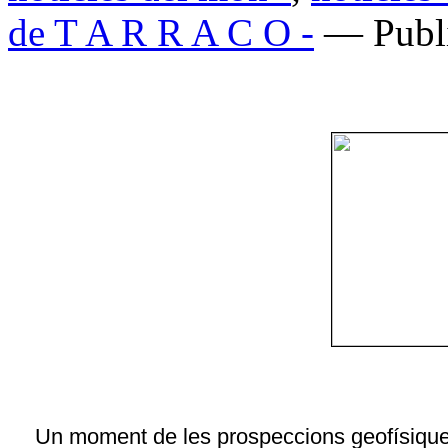
de T A R R A C O -
— Publi
Un moment de les prospeccions geofísiques