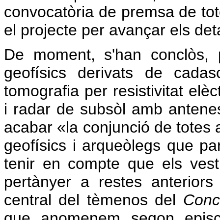
convocatòria de premsa de tot
el projecte per avançar els det
De moment, s'han conclòs, p
geofísics derivats de cada
tomografia per resistivitat elè
i radar de subsòl amb antenes
acabar «la conjunció de totes 
geofísics i arqueòlegs que part
tenir en compte que els vest
pertànyer a restes anteriors
central del tèmenos del
Conc
que anomenem segon episcop