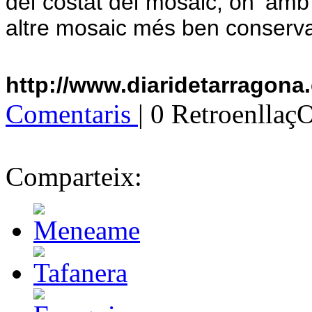
del costat del mosaic, on 'amb
altre mosaic més ben conserva
http://www.diaridetarragona
Comentaris
| 0 Retroenllaç
Comparteix: