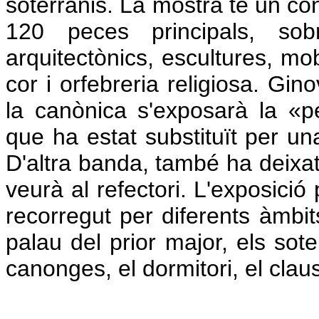
soterranis. La mostra té un co
120 peces principals, sobr
arquitectònics, escultures, mobi
cor i orfebreria religiosa. Gin
la canònica s'exposarà la «p
que ha estat substituït per un
D'altra banda, també ha deixat 
veurà al refectori. L'exposici
recorregut per diferents àmbits
palau del prior major, els sote
canonges, el dormitori, el claust