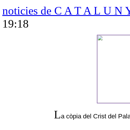
noticies de C A T A L U N 
19:18
L
a còpia del Crist del Pala