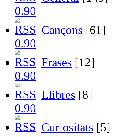
Cançons
[61]
Frases
[12]
Llibres
[8]
Curiositats
[5]