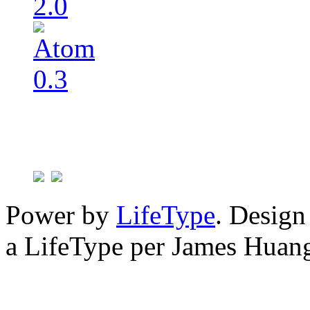
Power by
LifeType
. Desig
a LifeType per James Huan