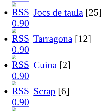
Jocs de taula
[25]
Tarragona
[12]
Cuina
[2]
Scrap
[6]