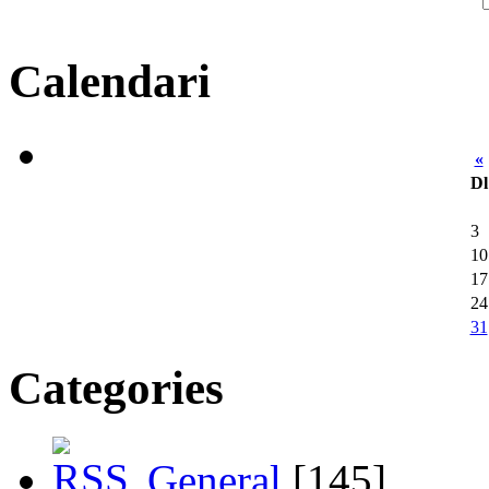
Calendari
«
Dl
3
10
17
24
31
Categories
General
[145]