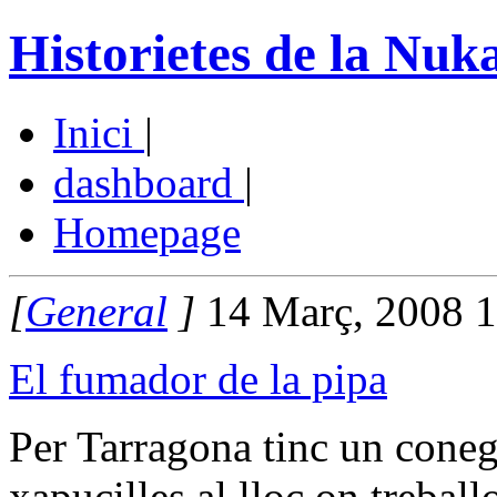
Historietes de la Nuk
Inici
|
dashboard
|
Homepage
[
General
]
14 Març, 2008 
El fumador de la pipa
Per Tarragona tinc un coneg
xapucilles al lloc on treball