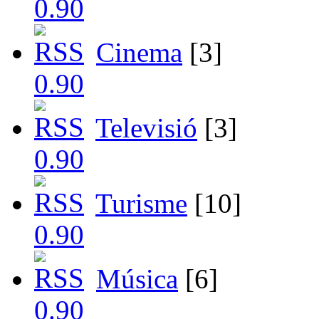
Cinema
[3]
Televisió
[3]
Turisme
[10]
Música
[6]