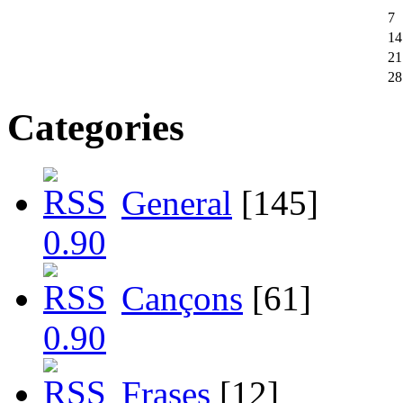
7
14
21
28
Categories
General
[145]
Cançons
[61]
Frases
[12]