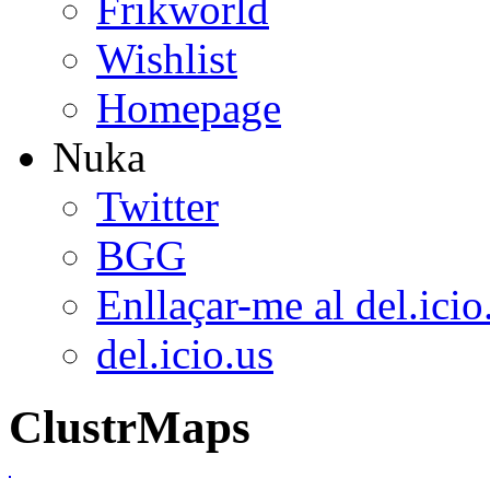
Frikworld
Wishlist
Homepage
Nuka
Twitter
BGG
Enllaçar-me al del.icio
del.icio.us
ClustrMaps