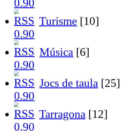
Turisme
[10]
Música
[6]
Jocs de taula
[25]
Tarragona
[12]