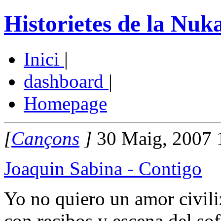
Historietes de la Nuk
Inici
|
dashboard
|
Homepage
[
Cançons
]
30 Maig, 2007 
Joaquin Sabina - Contigo
Yo no quiero un amor civili
con recibos y escena del sof