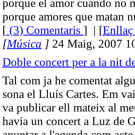
porque el amor cuando no 
porque amores que matan n
[
(3) Comentaris
]
| [
Enllaç
[
Música
]
24 Maig, 2007 1
Doble concert per a la nit d
Tal com ja he comentat alg
sona el Lluís Cartes. Em va
va publicar ell mateix al m
havia un concert a Luz de G
apuntar a l'agenda com acte