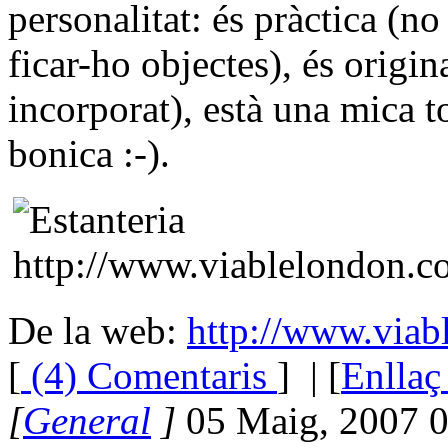
personalitat: és pràctica (no
ficar-ho objectes), és origin
incorporat), està una mica to
bonica :-).
De la web:
http://www.viab
[
(4) Comentaris
]
| [
Enllaç
[
General
]
05 Maig, 2007 