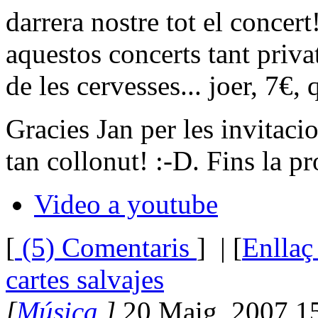
darrera nostre tot el conce
aquestos concerts tant priva
de les cervesses... joer, 7€, 
Gracies Jan per les invitacio
tan collonut! :-D. Fins la p
Video a youtube
[
(5) Comentaris
]
| [
Enllaç
cartes salvajes
[
Música
]
20 Maig, 2007 1