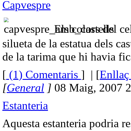
Capvespre
Els colors del ce
silueta de la estatua dels ca
de la tarima que hi havia fic
[
(1) Comentaris
]
| [
Enllaç
[
General
]
08 Maig, 2007 
Estanteria
Aquesta estanteria podria r