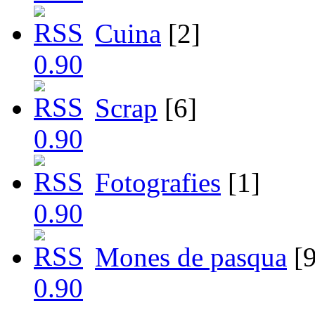
Cuina
[2]
Scrap
[6]
Fotografies
[1]
Mones de pasqua
[9