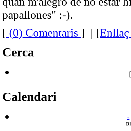
quan m'alegro de no estar hi
papallones" :-).
[
(0) Comentaris
]
| [
Enllaç
Cerca
Calendari
«
Dl