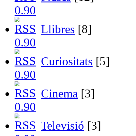
Llibres
[8]
Curiositats
[5]
Cinema
[3]
Televisió
[3]