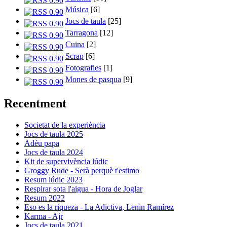
Música
[6]
Jocs de taula
[25]
Tarragona
[12]
Cuina
[2]
Scrap
[6]
Fotografies
[1]
Mones de pasqua
[9]
Recentment
Societat de la experiència
Jocs de taula 2025
Adéu papa
Jocs de taula 2024
Kit de supervivència lúdic
Groggy Rude - Serà perquè t'estimo
Resum lúdic 2023
Respirar sota l'aigua - Hora de Joglar
Resum 2022
Eso es la riqueza - La Adictiva, Lenin Ramírez
Karma - Ajr
Jocs de taula 2021