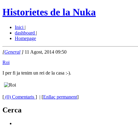
Historietes de la Nuka
Inici
|
dashboard
|
Homepage
[
General
]
11 Agost, 2014 09:50
Roi
I per fi ja tenim un rei de la casa :-).
[
(0) Comentaris
]
| [
Enllaç permanent
]
Cerca