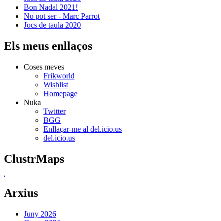
Bon Nadal 2021!
No pot ser - Marc Parrot
Jocs de taula 2020
Els meus enllaços
Coses meves
Frikworld
Wishlist
Homepage
Nuka
Twitter
BGG
Enllaçar-me al del.icio.us
del.icio.us
ClustrMaps
Arxius
Juny 2026