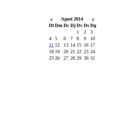
«
Agost 2014
»
Dl
Dm
Dc
Dj
Dv
Ds
Dg
1
2
3
4
5
6
7
8
9
10
11
12
13
14
15
16
17
18
19
20
21
22
23
24
25
26
27
28
29
30
31