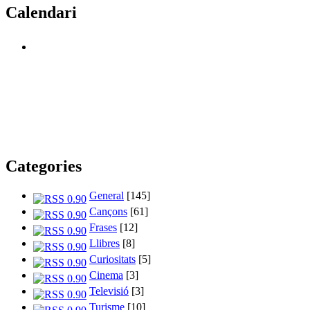
Calendari
Categories
General
[145]
Cançons
[61]
Frases
[12]
Llibres
[8]
Curiositats
[5]
Cinema
[3]
Televisió
[3]
Turisme
[10]