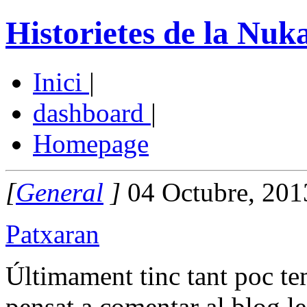
Historietes de la Nuk
Inici
|
dashboard
|
Homepage
[
General
]
04 Octubre, 201
Patxaran
Últimament tinc tant poc tem
pensat a comentar al blog l