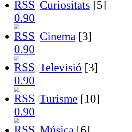
Curiositats
[5]
Cinema
[3]
Televisió
[3]
Turisme
[10]
Música
[6]