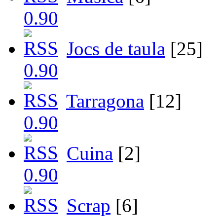
Jocs de taula
[25]
Tarragona
[12]
Cuina
[2]
Scrap
[6]