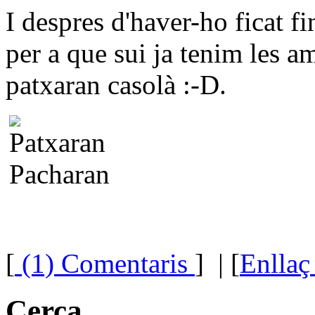
I despres d'haver-ho ficat f
per a que sui ja tenim les am
patxaran casolà :-D.
[
(1) Comentaris
]
| [
Enllaç
Cerca