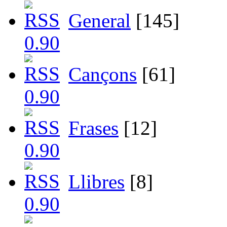
General
[145]
Cançons
[61]
Frases
[12]
Llibres
[8]