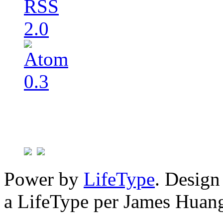
Power by
LifeType
. Desig
a LifeType per James Huan