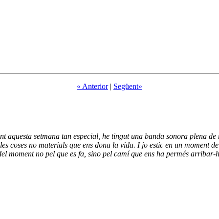
« Anterior
|
Següent»
rant aquesta setmana tan especial, he tingut una banda sonora plena d
r les coses no materials que ens dona la vida. I jo estic en un moment 
del moment no pel que es fa, sino pel camí que ens ha permés arribar-h