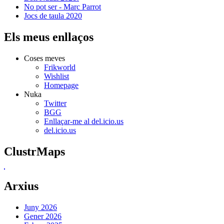
No pot ser - Marc Parrot
Jocs de taula 2020
Els meus enllaços
Coses meves
Frikworld
Wishlist
Homepage
Nuka
Twitter
BGG
Enllaçar-me al del.icio.us
del.icio.us
ClustrMaps
Arxius
Juny 2026
Gener 2026