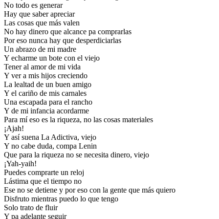
No todo es generar
Hay que saber apreciar
Las cosas que más valen
No hay dinero que alcance pa comprarlas
Por eso nunca hay que desperdiciarlas
Un abrazo de mi madre
Y echarme un bote con el viejo
Tener al amor de mi vida
Y ver a mis hijos creciendo
La lealtad de un buen amigo
Y el cariño de mis carnales
Una escapada para el rancho
Y de mi infancia acordarme
Para mí eso es la riqueza, no las cosas materiales
¡Ajah!
Y así suena La Adictiva, viejo
Y no cabe duda, compa Lenin
Que para la riqueza no se necesita dinero, viejo
¡Yah-yaih!
Puedes comprarte un reloj
Lástima que el tiempo no
Ese no se detiene y por eso con la gente que más quiero
Disfruto mientras puedo lo que tengo
Solo trato de fluir
Y pa adelante seguir