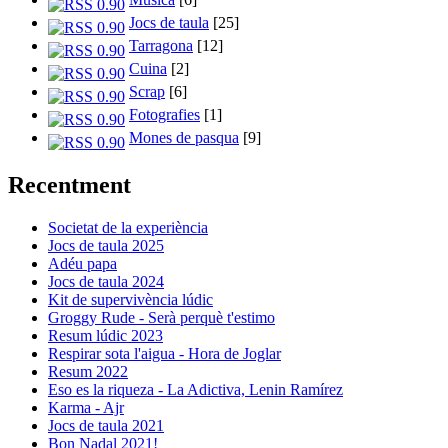
Jocs de taula
[25]
Tarragona
[12]
Cuina
[2]
Scrap
[6]
Fotografies
[1]
Mones de pasqua
[9]
Recentment
Societat de la experiència
Jocs de taula 2025
Adéu papa
Jocs de taula 2024
Kit de supervivència lúdic
Groggy Rude - Serà perquè t'estimo
Resum lúdic 2023
Respirar sota l'aigua - Hora de Joglar
Resum 2022
Eso es la riqueza - La Adictiva, Lenin Ramírez
Karma - Ajr
Jocs de taula 2021
Bon Nadal 2021!