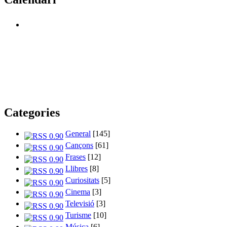
Categories
General
[145]
Cançons
[61]
Frases
[12]
Llibres
[8]
Curiositats
[5]
Cinema
[3]
Televisió
[3]
Turisme
[10]
Música
[6]