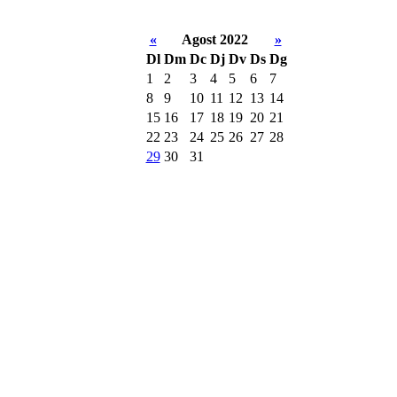
«
Agost 2022
»
Dl
Dm
Dc
Dj
Dv
Ds
Dg
1
2
3
4
5
6
7
8
9
10
11
12
13
14
15
16
17
18
19
20
21
22
23
24
25
26
27
28
29
30
31