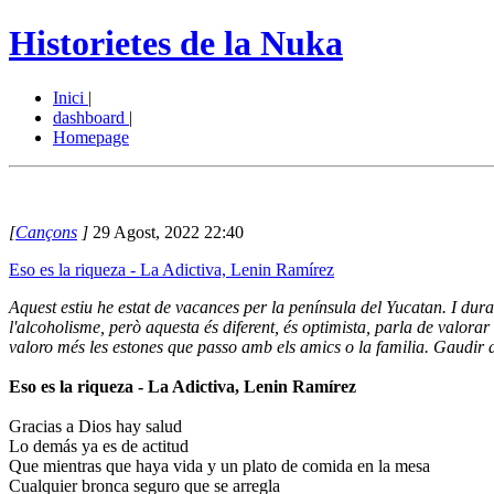
Historietes de la Nuka
Inici
|
dashboard
|
Homepage
[
Cançons
]
29 Agost, 2022 22:40
Eso es la riqueza - La Adictiva, Lenin Ramírez
Aquest estiu he estat de vacances per la península del Yucatan. I du
l'alcoholisme, però aquesta és diferent, és optimista, parla de valora
valoro més les estones que passo amb els amics o la familia. Gaudir 
Eso es la riqueza - La Adictiva, Lenin Ramírez
Gracias a Dios hay salud
Lo demás ya es de actitud
Que mientras que haya vida y un plato de comida en la mesa
Cualquier bronca seguro que se arregla