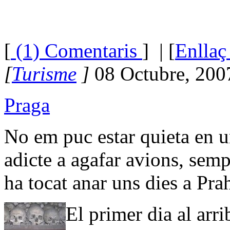
[
(1) Comentaris
]
| [
Enllaç
[
Turisme
]
08 Octubre, 200
Praga
No em puc estar quieta en un
adicte a agafar avions, semp
ha tocat anar uns dies a Pra
El primer dia al arri