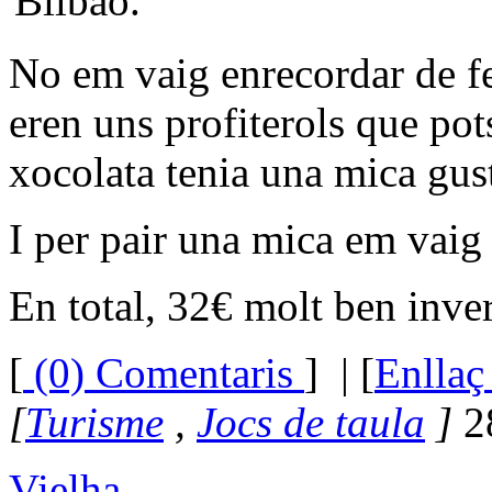
No em vaig enrecordar de fer
eren uns profiterols que pot
xocolata tenia una mica gust
I per pair una mica em vaig
En total, 32€ molt ben inver
[
(0) Comentaris
]
| [
Enllaç
[
Turisme
,
Jocs de taula
]
2
Vielha