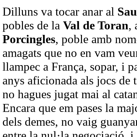
Dilluns va tocar anar al
Sau
pobles de la
Val de Toran
,
Porcingles
, poble amb només
amagats que no en vam veure
llampec a França, sopar, i p
anys aficionada als jocs de
no hagues jugat mai al catan
Encara que em pases la majo
dels demes, no vaig guanyar
entre la nul·la negociació, i