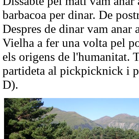
Dissabte pel matí vam anar
barbacoa per dinar. De postr
Despres de dinar vam anar 
Vielha a fer una volta pel p
els origens de l'humanitat. T
partideta al pickpicknick i 
D).