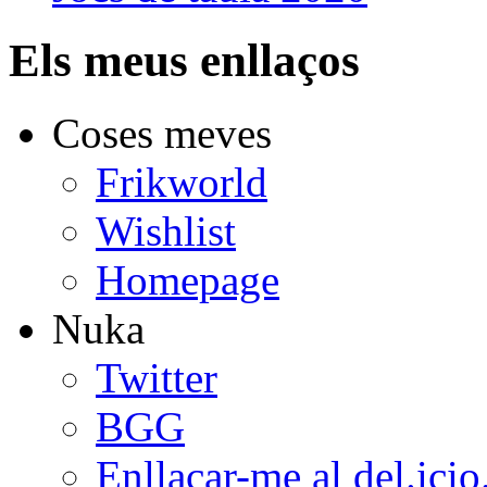
Els meus enllaços
Coses meves
Frikworld
Wishlist
Homepage
Nuka
Twitter
BGG
Enllaçar-me al del.icio