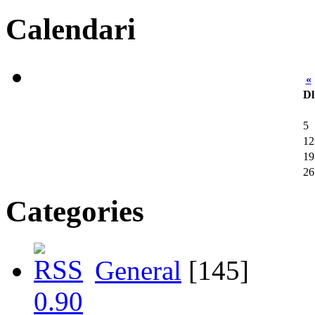
Calendari
«
Dl
5
12
19
26
Categories
General
[145]