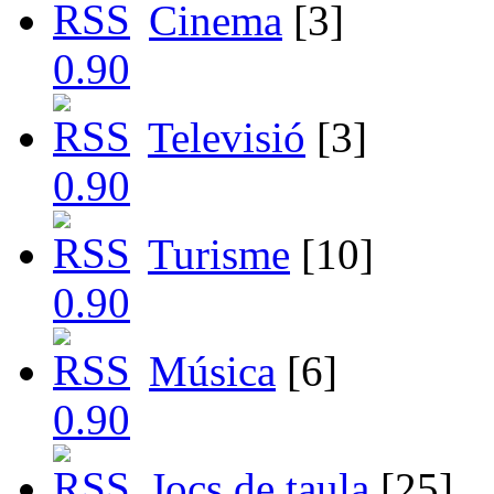
Cinema
[3]
Televisió
[3]
Turisme
[10]
Música
[6]
Jocs de taula
[25]