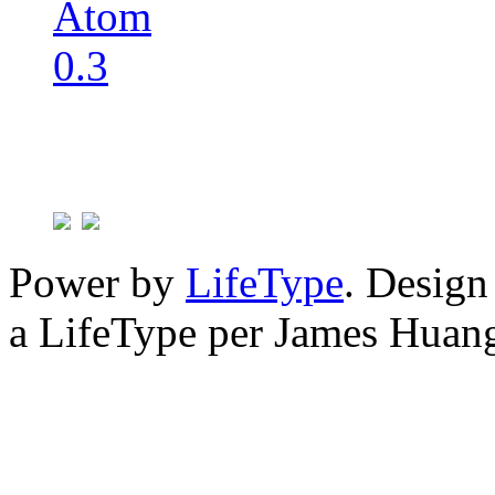
Power by
LifeType
. Desig
a LifeType per James Huan