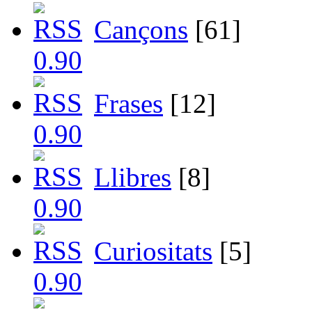
Cançons
[61]
Frases
[12]
Llibres
[8]
Curiositats
[5]