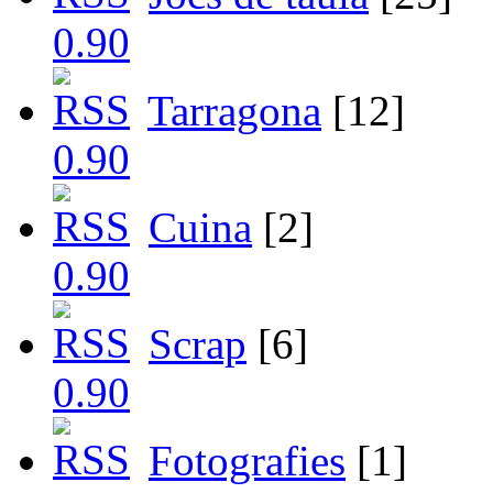
Tarragona
[12]
Cuina
[2]
Scrap
[6]
Fotografies
[1]