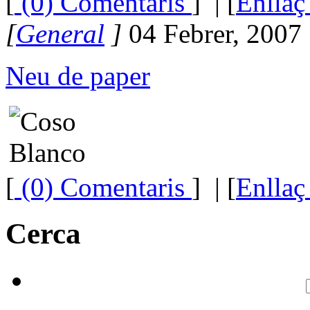
[
(0) Comentaris
]
| [
Enllaç
[
General
]
04 Febrer, 2007
Neu de paper
[
(0) Comentaris
]
| [
Enllaç
Cerca