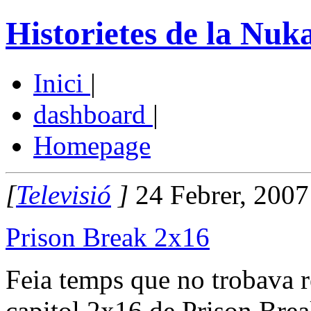
Historietes de la Nuk
Inici
|
dashboard
|
Homepage
[
Televisió
]
24 Febrer, 2007
Prison Break 2x16
Feia temps que no trobava r
capitol 2x16 de Prison Break