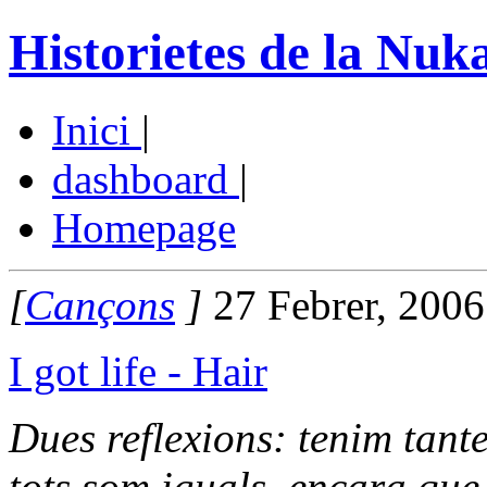
Historietes de la Nuk
Inici
|
dashboard
|
Homepage
[
Cançons
]
27 Febrer, 2006
I got life - Hair
Dues reflexions: tenim tante
tots som iguals, encara que