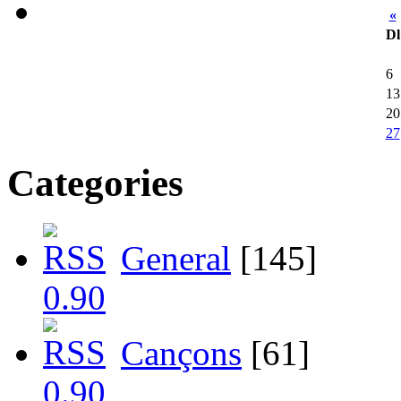
«
Dl
6
13
20
27
Categories
General
[145]
Cançons
[61]