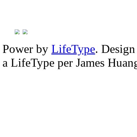
Power by
LifeType
. Desig
a LifeType per James Huan