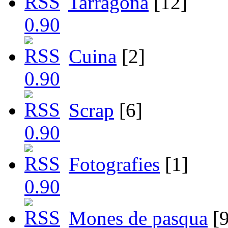
Tarragona
[12]
Cuina
[2]
Scrap
[6]
Fotografies
[1]
Mones de pasqua
[9