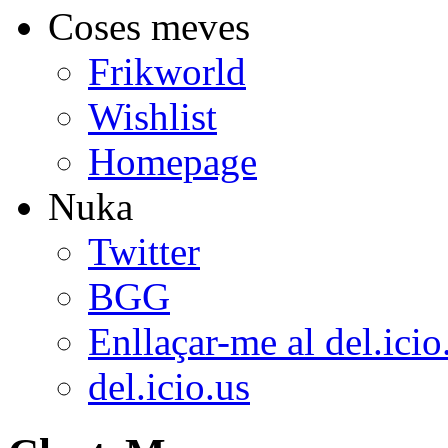
Coses meves
Frikworld
Wishlist
Homepage
Nuka
Twitter
BGG
Enllaçar-me al del.icio
del.icio.us