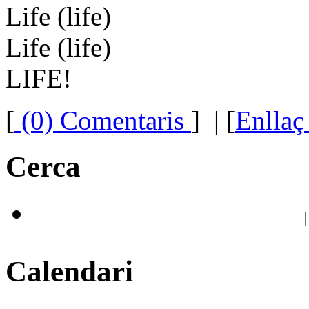
Life (life)
Life (life)
LIFE!
[
(0) Comentaris
]
| [
Enllaç
Cerca
Calendari