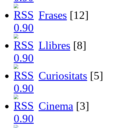
Frases
[12]
Llibres
[8]
Curiositats
[5]
Cinema
[3]