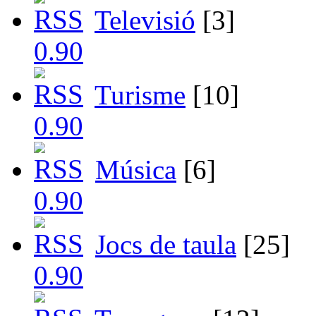
Televisió
[3]
Turisme
[10]
Música
[6]
Jocs de taula
[25]