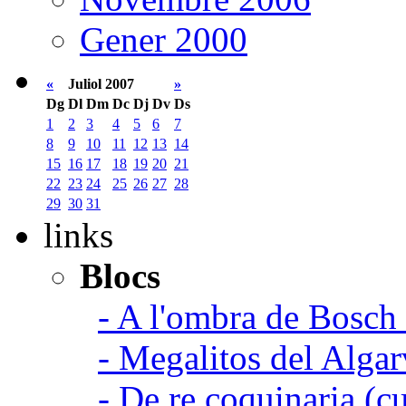
Gener 2000
«
Juliol 2007
»
Dg
Dl
Dm
Dc
Dj
Dv
Ds
1
2
3
4
5
6
7
8
9
10
11
12
13
14
15
16
17
18
19
20
21
22
23
24
25
26
27
28
29
30
31
links
Blocs
- A l'ombra de Bosch
- Megalitos del Algar
- De re coquinaria (c