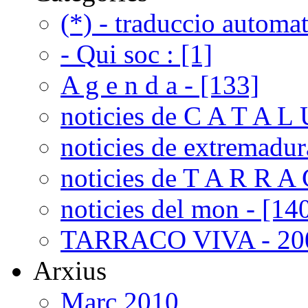
(*) - traduccio automat
- Qui soc : [1]
A g e n d a - [133]
noticies de C A T A L 
noticies de extremadur
noticies de T A R R A 
noticies del mon - [14
TARRACO VIVA - 200
Arxius
Març 2010