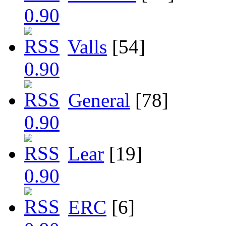
Valls
[54]
General
[78]
Lear
[19]
ERC
[6]