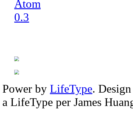
Power by
LifeType
. Desig
a LifeType per James Huan