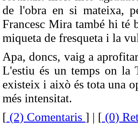
de l'obra en si mateixa, p
Francesc Mira també hi té b
miqueta de fresqueta i la vul
Apa, doncs, vaig a aprofita
L'estiu és un temps on la 
existeix i això és tota una o
més intensitat.
[
(2) Comentaris
]
| [
(0) Re