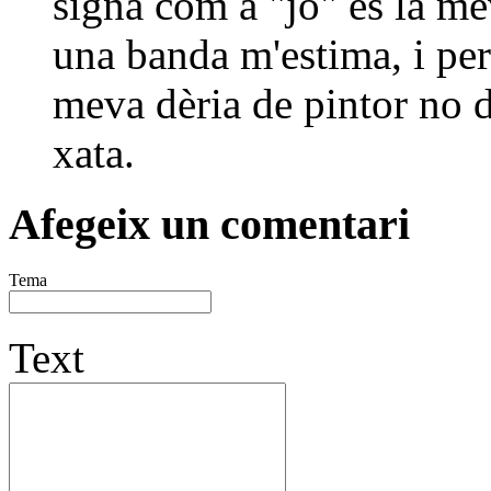
signa com a "jo" és la m
una banda m'estima, i per 
meva dèria de pintor no d
xata.
Afegeix un comentari
Tema
Text