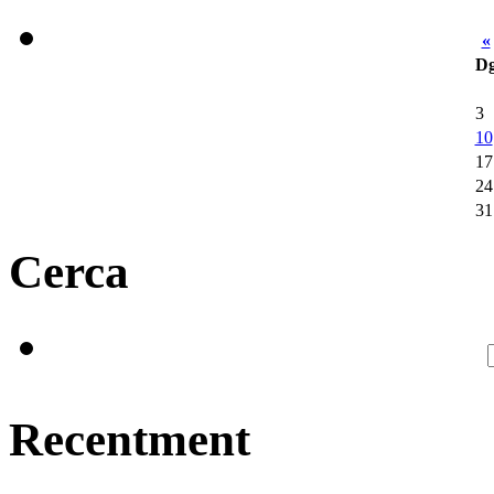
«
D
3
10
17
24
31
Cerca
Recentment