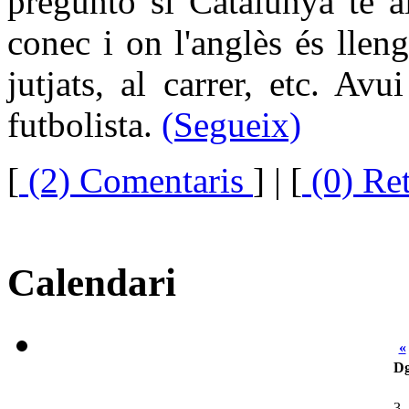
pregunto si Catalunya té a
conec i on l'anglès és llengu
jutjats, al carrer, etc. Avu
futbolista.
(Segueix)
[
(2) Comentaris
]
| [
(0) Re
Calendari
«
D
3