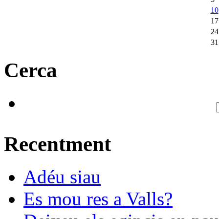
10
17
24
31
Cerca
Recentment
Adéu siau
Es mou res a Valls?