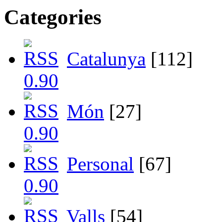
Categories
Catalunya
[112]
Món
[27]
Personal
[67]
Valls
[54]