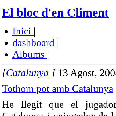
El bloc d'en Climent
Inici
|
dashboard
|
Albums
|
[
Catalunya
]
13 Agost, 200
Tothom pot amb Catalunya
He llegit que el jugado
Catalunya i exjugador de l