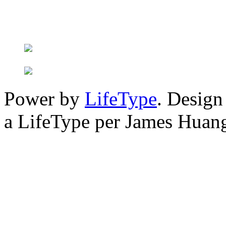
Power by
LifeType
. Desig
a LifeType per James Huan