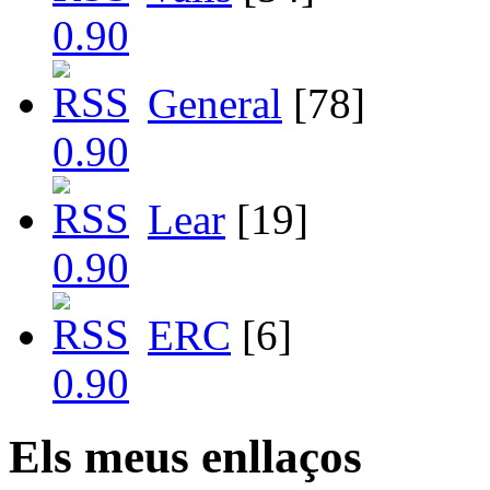
General
[78]
Lear
[19]
ERC
[6]
Els meus enllaços