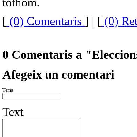
tothom.
[
(0) Comentaris
]
| [
(0) Re
0 Comentaris a "Eleccio
Afegeix un comentari
Tema
Text