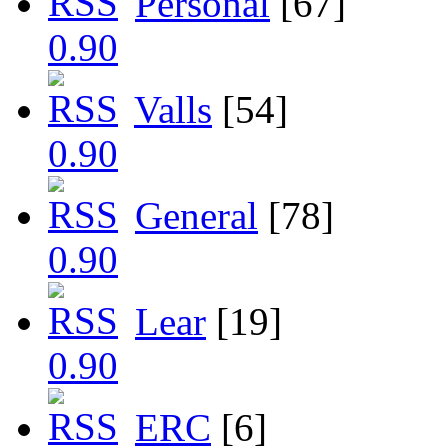
Personal
[67]
Valls
[54]
General
[78]
Lear
[19]
ERC
[6]