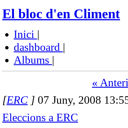
El bloc d'en Climent
Inici
|
dashboard
|
Albums
|
« Anter
[
ERC
]
07 Juny, 2008 13:5
Eleccions a ERC