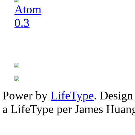
Power by
LifeType
. Desig
a LifeType per James Huan