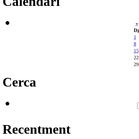
Calendari
«
D
1
8
15
22
29
Cerca
Recentment